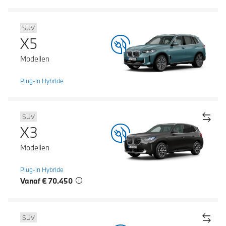
SUV
X5
Modellen
Plug-in Hybride
SUV
X3
Modellen
Plug-in Hybride
Vanaf € 70.450
SUV