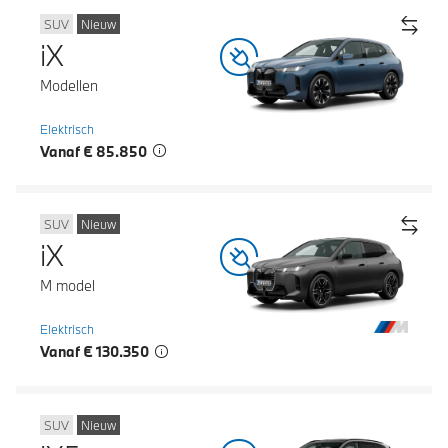
SUV
Nieuw
iX
Modellen
Elektrisch
Vanaf € 85.850
SUV
Nieuw
iX
M model
Elektrisch
Vanaf € 130.350
SUV
Nieuw