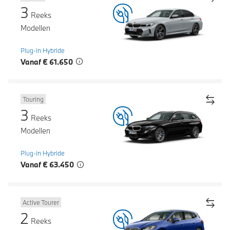
3
Reeks
Modellen
Plug-in Hybride
Vanaf € 61.650
Touring
3
Reeks
Modellen
Plug-in Hybride
Vanaf € 63.450
Active Tourer
2
Reeks