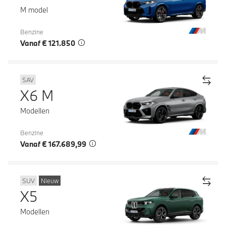
M model
Benzine
Vanaf € 121.850
SAV
X6 M
Modellen
Benzine
Vanaf € 167.689,99
SUV
Nieuw
X5
Modellen