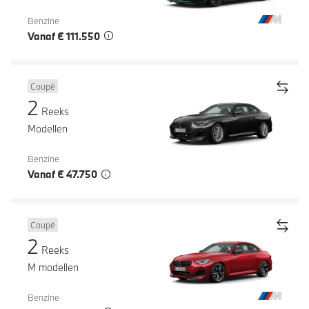
Benzine
Vanaf € 111.550
Coupé
2
Reeks
Modellen
Benzine
Vanaf € 47.750
Coupé
2
Reeks
M modellen
Benzine