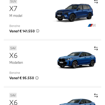
SUV
X7
M model
Benzine
Vanaf € 141.550
SAV
X6
Modellen
Benzine
Vanaf € 95.550
SAV
X6