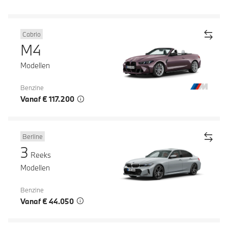
Cabrio
M4
Modellen
Benzine
Vanaf € 117.200
Berline
3
Reeks
Modellen
Benzine
Vanaf € 44.050