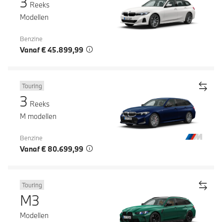
3
Reeks
Modellen
Benzine
Vanaf € 45.899,99
Touring
3
Reeks
M modellen
Benzine
Vanaf € 80.699,99
Touring
M3
Modellen