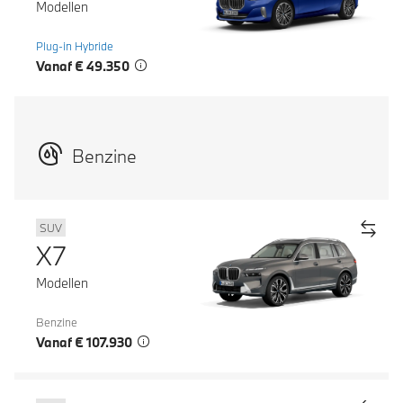
Modellen
Plug-in Hybride
Vanaf € 49.350
Benzine
SUV
X7
Modellen
Benzine
Vanaf € 107.930