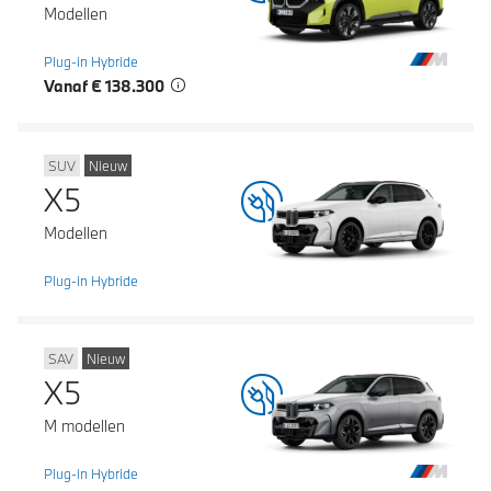
Modellen
Plug-in Hybride
Vanaf € 138.300
SUV
Nieuw
X5
Modellen
Plug-in Hybride
SAV
Nieuw
X5
M modellen
Plug-in Hybride