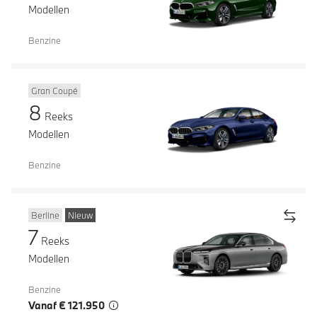
Modellen
Benzine
Gran Coupé
8
Reeks
Modellen
Benzine
Berline
Nieuw
7
Reeks
Modellen
Benzine
Vanaf € 121.950