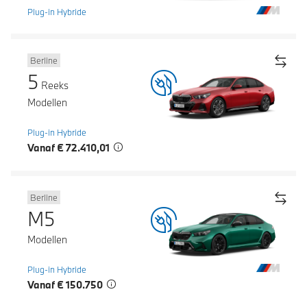
Plug-in Hybride
Berline
5
Reeks
Modellen
Plug-in Hybride
Vanaf € 72.410,01
Berline
M5
Modellen
Plug-in Hybride
Vanaf € 150.750