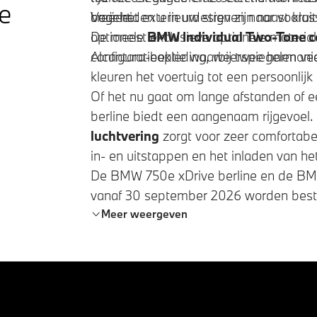
e
creëert.
begeleiden u in uw streven naar vooruit
Voor het exterieurdesign zijn naast kla
De meest exclusieve optionele materia
optionele
BMW Individual
Two-Tone c
Alcantara-bekleding, weerspiegelen veel
configuratieoptie waarbij twee harmon
kleuren het voertuig tot een persoonlij
Of het nu gaat om lange afstanden of een
berline biedt een aangenaam rijgevoel
luchtvering
zorgt voor zeer comfortabel
in- en uitstappen en het inladen van het
De
BMW 750e xDrive
berline en de
BM
vanaf 30 september 2026 worden best
Meer weergeven