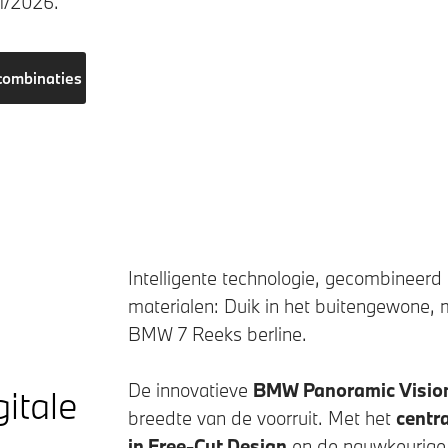
11/2026.
combinaties
Intelligente technologie, gecombineer
materialen: Duik in het buitengewone, 
BMW 7 Reeks
berline.
De innovatieve
BMW Panoramic Visio
gitale
breedte van de voorruit. Met het
centra
in Free-Cut Design
en de nauwkeurige 