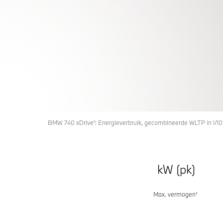
DE NIEUW
HOOGWAARDIG IN ELK DETAIL. ONTWI
PASSIE.
BMW 7
Configureren & prijzen
Offerte aanvragen
BMW 740 xDrive¹: Energieverbruik, gecombineerde WLTP in l/1
kW (pk)
Max. vermogen¹