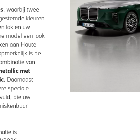
es
, waarbij twee
fgestemde kleuren
n lak en uw
ne model een look
nken aan Haute
opmerkelijk is de
combinatie van
etallic
met
ic
. Daarnaast
re speciale
uld, die uw
nmiskenbaar
atie is