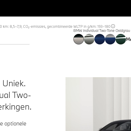
e
00 km: 8,5–7,9; CO₂-emissies, gecombineerde WLTP in g/km: 193–180
BMW Individual Two-Tone Oxidgrau
Me
 Uniek.
ual
Two-
erkingen.
de optionele