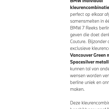
BMW Individual
kleurencombinati
perfect op elkaar a
samensmelten in éé
BMW 7 Reeks
berli
geven die doet de
Couture. Bijzonder 
exclusieve kleuren
Vancouver Green m
Spacesilver metall
kunnen tal van ande
wensen worden verv
berline uniek en o
maken.
Deze kleurencombin