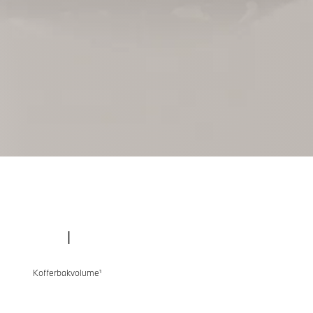
l
Kofferbakvolume¹