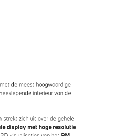
d met de meest hoogwaardige
meeslepende interieur van de
n
strekt zich uit over de gehele
le display met hoge resolutie
3D-visualisaties van het
BMW