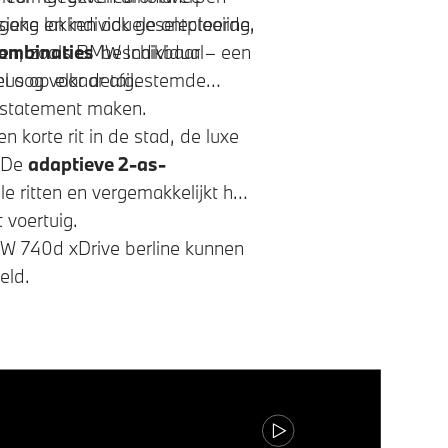
gang en individuele ontplooiing.
ssieke lakken ook geselecteerde,
len, zoals
ombinaties
BMW Individual
beschikbaar – een
 oog voor detail.
ieus op elkaar afgestemde
k statement maken.
 korte rit in de stad, de luxe
. De
adaptieve 2-as-
e ritten en vergemakkelijkt het
 voertuig.
W 740d xDrive
berline kunnen
eld.