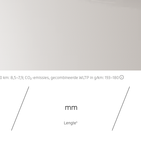
E
KKELD MET
00 km: 8,5–7,9; CO₂-emissies, gecombineerde WLTP in g/km: 193–180
mm
Lengte¹