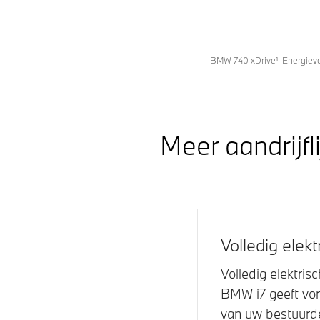
BMW 740 xDrive¹: Energieve
Meer aandrijfl
Volledig elekt
Volledig elektris
BMW i7
geeft vo
van uw bestuurde