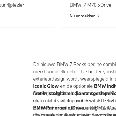
r rijplezier.
BMW i7 M70 xDrive
.
Nu ontdekken
De nieuwe
BMW 7 Reeks
berline combin
merkbaar in elk detail. De heldere, rus
exterieurdesign wordt weerspiegeld in
Iconic Glow
en de optionele
BMW Indiv
met kristalglas en diamantgeslepen 
Dankzij de technologie van de Neue Kl
als 's nachts een sprankelend lichtspe
state-of-the-art. Innovaties zoals het
zich voort in het ruime voertuiginterieu
BMW Panoramic iDrive
met
BMW Oper
tijdloze elegantie en zo een harmoni
toe meest uitgebreide selectie aan inte