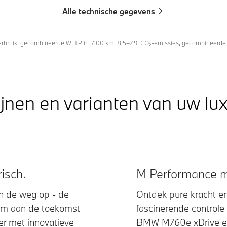
Alle technische gegevens
rbruik, gecombineerde WLTP in l/100 km: 8,5–7,9; CO₂-emissies, gecombineerd
ijnen en varianten van uw lu
risch.
M Performance m
ch de weg op - de
Ontdek pure kracht e
rm aan de toekomst
fascinerende controle
r met innovatieve
BMW M760e xDrive
e