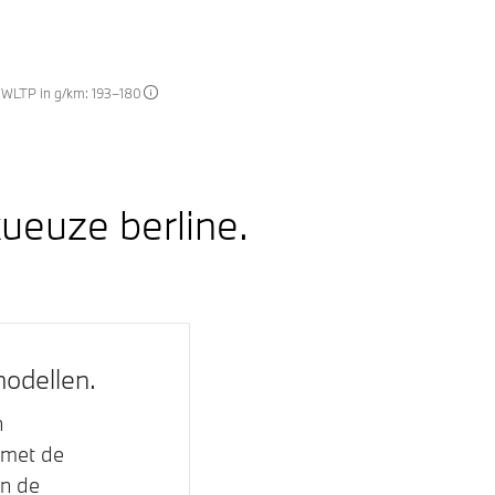
e WLTP in g/km: 193–180
xueuze berline.
odellen.
n
 met de
n de