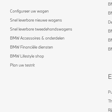
B
Configureer uw wagen
B
Snel leverbare nieuwe wagens
De
Snel leverbare tweedehandswagens
B
BMW Accessoires & onderdelen
BM
BMW Financiële diensten
BM
BMW Lifestyle shop
Plan uw testrit
E
Pu
Th
Ri