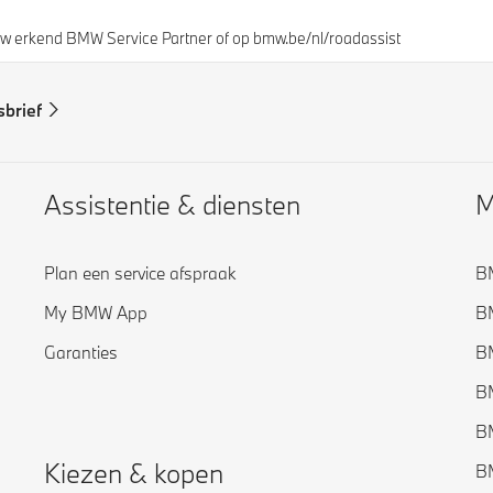
uw erkend BMW Service Partner of op bmw.be/nl/roadassist
sbrief
Assistentie & diensten
M
Plan een service afspraak
B
My BMW App
B
Garanties
B
B
B
Kiezen & kopen
B