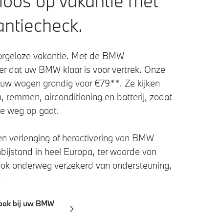
loos op vakantie met
ntiecheck.
 zorgeloze vakantie. Met de BMW
r dat uw BMW klaar is voor vertrek. Onze
uw wagen grondig voor €79**. Ze kijken
 remmen, airconditioning en batterij, zodat
de weg op gaat.
en verlenging of heractivering van BMW
ijstand in heel Europa, ter waarde van
 ook onderweg verzekerd van ondersteuning,
.
aak bij uw BMW