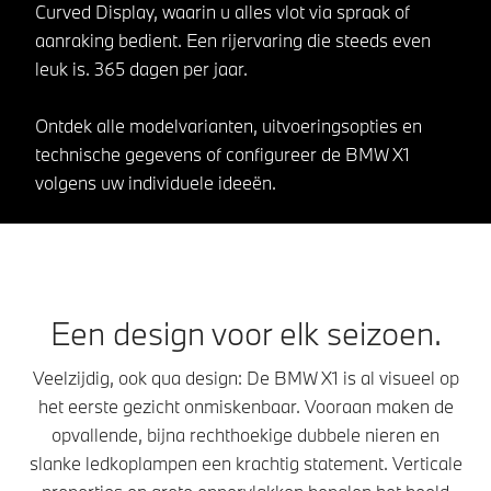
Curved Display, waarin u alles vlot via spraak of
aanraking bedient. Een rijervaring die steeds even
leuk is. 365 dagen per jaar.
Ontdek alle modelvarianten, uitvoeringsopties en
technische gegevens of configureer de BMW X1
volgens uw individuele ideeën.
Een design voor elk seizoen.
Veelzijdig, ook qua design: De BMW X1 is al visueel op
het eerste gezicht onmiskenbaar. Vooraan maken de
opvallende, bijna rechthoekige dubbele nieren en
slanke ledkoplampen een krachtig statement. Verticale