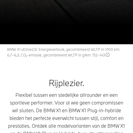
X1
THE
De modellen van de BMW X1.
Configureren & prijzen
Offerte aanvragen
BMW X1 xDrive23i: Energieverbruik, gecombineerd WLTP in l/100 km:
6,7–6,3; CO₂-emissie, gecombineerd WLTP in g/km: 152–143
Rijplezier.
Flexibel tussen een stedelijke allrounder en een
sportieve performer. Voor al wie geen compromissen
wil sluiten. De BMW X1 en BMW X1 Plug-in-hybride
bieden het perfecte evenwicht tussen stijl, comfort en
prestaties. Ontdek alle modelvarianten van de BMW X1