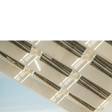
Toevoegen aan vergelijking
BMW M240i xDrive Coupé: Energieverbruik, gecombineerde WLTP in
l/100 km: 8–7,3; CO₂-emissie, gecombineerde WLTP in g/km: 183–166