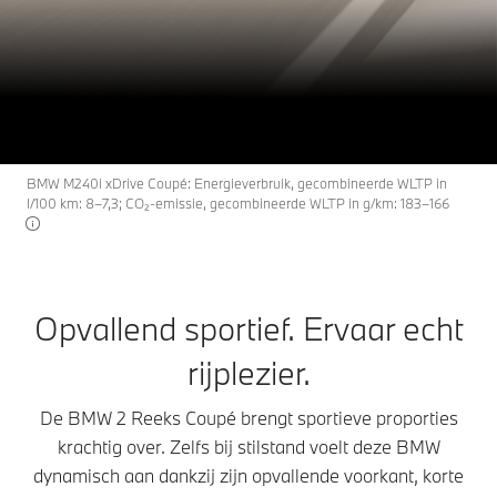
2
THE
De BMW 2 Reeks Coupé.
Configureren & prijzen
Offerte aanvragen
BMW M240i xDrive Coupé: Energieverbruik, gecombineerde WLTP in
l/100 km: 8–7,3; CO₂-emissie, gecombineerde WLTP in g/km: 183–166
Opvallend sportief. Ervaar echt
rijplezier.
De BMW 2 Reeks Coupé brengt sportieve proporties
krachtig over. Zelfs bij stilstand voelt deze BMW
dynamisch aan dankzij zijn opvallende voorkant, korte