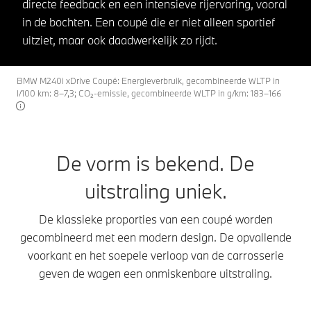
directe feedback en een intensieve rijervaring, vooral
in de bochten. Een coupé die er niet alleen sportief
uitziet, maar ook daadwerkelijk zo rijdt.
BMW M240i xDrive Coupé: Energieverbruik, gecombineerde WLTP in
l/100 km: 8–7,3; CO₂-emissie, gecombineerde WLTP in g/km: 183–166
De vorm is bekend. De
uitstraling uniek.
De klassieke proporties van een coupé worden
gecombineerd met een modern design. De opvallende
voorkant en het soepele verloop van de carrosserie
geven de wagen een onmiskenbare uitstraling.