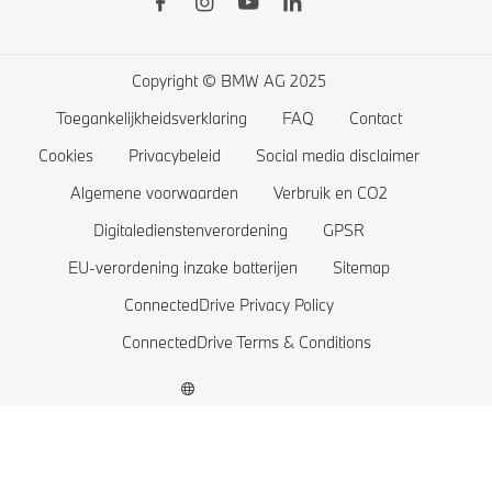
BMW Lifestyle shop
BMW 5 Reeks
Thuis laden
Plan uw testrit
BMW 4 Reeks
Rijbereik van elektrische wagens
Copyright © BMW AG 2025
BMW 3 Reeks
Kosten van elektrische wagens
Toegankelijkheidsverklaring
FAQ
Contact
BMW 2 Reeks
Accu en aandrijftechnologie
Cookies
Privacybeleid
Social media disclaimer
BMW 1 Reeks
Algemene voorwaarden
Verbruik en CO2
Digitaledienstenverordening
GPSR
De BMW X1 familie
EU-verordening inzake batterijen
Sitemap
BMW M Modellen
ConnectedDrive Privacy Policy
BMW Elektrische Wagens
ConnectedDrive Terms & Conditions
BMW Plug-in Hybride wagens