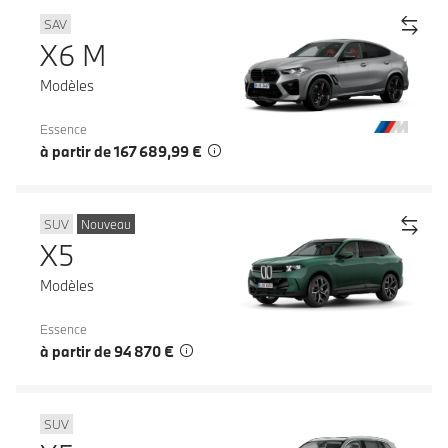
SAV
X6 M
Modèles
Essence
à partir de 167 689,99 €
SUV
Nouveau
X5
Modèles
Essence
à partir de 94 870 €
SUV