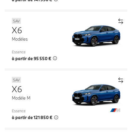
SAV
X6
Modèles
Essence
à partir de 95 550 €
SAV
X6
Modèle M
Essence
à partir de 121 850 €