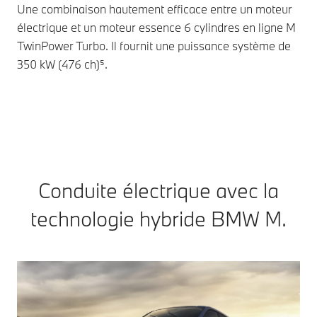
exc
Une combinaison hautement efficace entre un moteur
dan
électrique et un moteur essence 6 cylindres en ligne M
dan
TwinPower Turbo. Il fournit une puissance système de
dir
350 kW (476 ch)⁵.
exi
Conduite électrique avec la
technologie hybride BMW M.