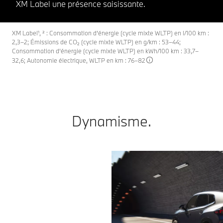
XM Label une présence saisissante.
XM Label¹, ² : Consommation d'énergie (cycle mixte WLTP) en l/100 km :
2,3–2; Émissions de CO₂ (cycle mixte WLTP) en g/km : 53–44;
Consommation d’énergie (cycle mixte WLTP) en kWh/100 km : 33,7–
32,6; Autonomie électrique, WLTP en km : 76–82
Dynamisme.