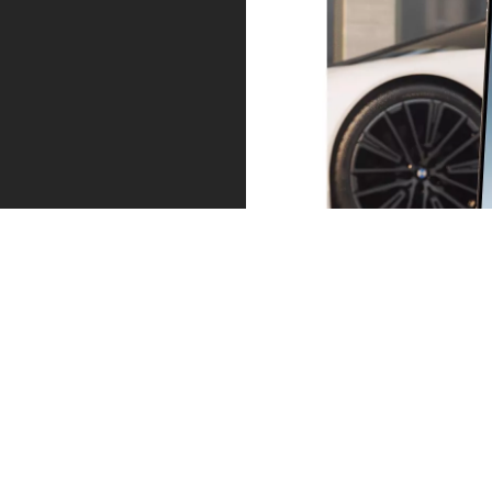
Service – exactement au moment où
vous en avez besoin.
Toujours une longueur d’avance. En cas d’entretien
imminent ou d’usure des pneus : nous vous contactons
à temps. Le message sur l’application My BMW vous
permet de prendre rendez-vous directement. Pour
poursuivre votre route en toute décontraction.
En savoir plus