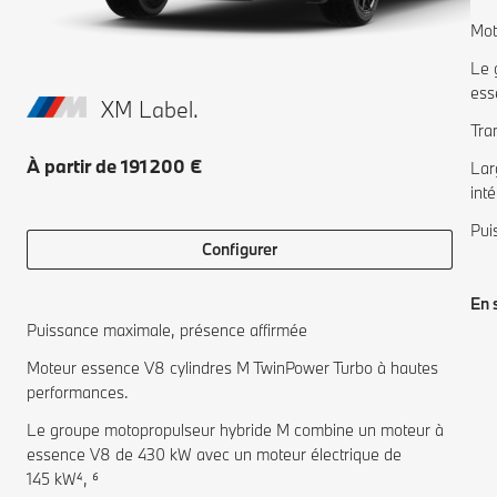
Mot
Le 
ess
XM Label.
Tra
À partir de 191 200 €
Lar
inté
Pui
Configurer
En 
Puissance maximale, présence affirmée
Moteur essence V8 cylindres M TwinPower Turbo à hautes
performances.
Le groupe motopropulseur hybride M combine un moteur à
essence V8 de 430 kW avec un moteur électrique de
145 kW⁴, ⁶