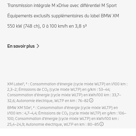
Transmission intégrale M xDrive avec différentiel M Sport
Équipements exclusifs supplémentaires du label BMW XM
550 kW (748 ch), 0 à 100 km/h en 3,8 s³
En savoir plus
XM Label¹, ² : Consommation d'énergie (cycle mixte WLTP) en l/100 km :
2,3–2; Émissions de CO₂ (cycle mixte WLTP) en g/km : 53–44;
Consommation d’énergie (cycle mixte WLTP) en kWh/100 km : 33,7–
32,6; Autonomie électrique, WLTP en km : 76–82
BMW XM 50e¹, ² : Consommation d'énergie (cycle mixte WLTP) en
l/100 km : 4,7–4,4; Émissions de CO₂ (cycle mixte WLTP) en g/km : 106–
100; Consommation d’énergie (cycle mixte WLTP) en kWh/100 km :
25,4–24,9; Autonomie électrique, WLTP en km : 80–85