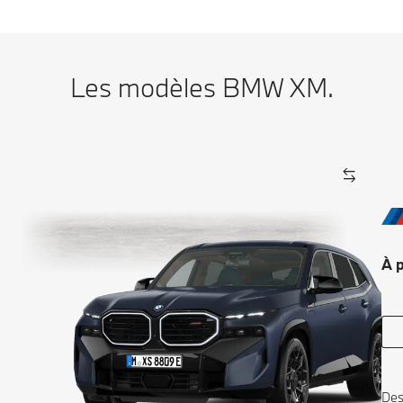
Les modèles BMW XM.
À p
Des