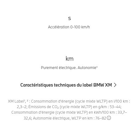
s
Accélération 0-100 km/h
km
Purement électrique. Autonomie¹
Caractéristiques techniques du label BMW XM
XM Label¹, ² : Consommation d'énergie (cycle mixte WLTP) en l/100 km :
2,3–2; Émissions de CO₂ (cycle mixte WLTP) en g/km : 53–44;
Consommation d’énergie (cycle mixte WLTP) en kWh/100 km : 33,7–
32,6; Autonomie électrique, WLTP en km : 76–82