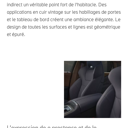
indirect un véritable point fort de l’habitacle. Des
applications en cuir vintage sur les habillages de portes
et le tableau de bord créent une ambiance élégante. Le
design de toutes les surfaces et lignes est géométrique
et épuré.
L’expression de a prestance et de la
Am