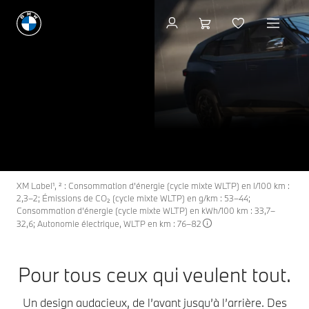
Configuration & Prix
Les nouveaux modèles
XM
THE NEW
BMW XM.
Configuration & Prix
Demandez une offre
XM Label¹, ² : Consommation d'énergie (cycle mixte WLTP) en l/100 km :
2,3–2; Émissions de CO₂ (cycle mixte WLTP) en g/km : 53–44;
Consommation d’énergie (cycle mixte WLTP) en kWh/100 km : 33,7–
32,6; Autonomie électrique, WLTP en km : 76–82
Pour tous ceux qui veulent tout.
Un design audacieux, de l’avant jusqu’à l’arrière. Des