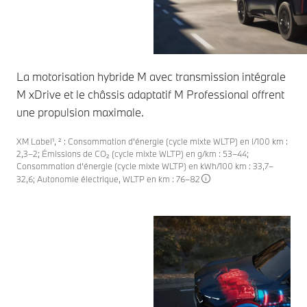
La motorisation hybride M avec transmission intégrale
M xDrive et le châssis adaptatif M Professional offrent
une propulsion maximale.
XM Label¹, ² : Consommation d'énergie (cycle mixte WLTP) en l/100 km :
2,3–2; Émissions de CO₂ (cycle mixte WLTP) en g/km : 53–44;
Consommation d’énergie (cycle mixte WLTP) en kWh/100 km : 33,7–
32,6; Autonomie électrique, WLTP en km : 76–82