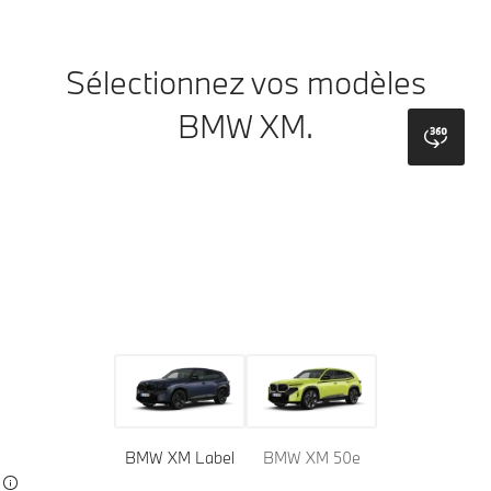
Sélectionnez vos modèles
BMW XM.
bmw
Modèle
Teintes
Habillage
BMW XM Label
BMW XM 50e