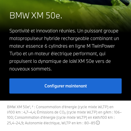
BMW XM 50e.
Sportivité et innovation réunies. Un puissant groupe
motopropulseur hybride rechargeable combinant un
moteur essence 6 cylindres en ligne M TwinPower
Turbo et un moteur électrique performant, qui
propulsent la dynamique de laW XM 50e vers de
nouveaux sommets.
Configurer maintenant
BMW XM 50e¹, ² : Consommation d'énergie (cycle mixte WLTP) en
l/100 km : 4,7–4,4; Émissions de CO₂ (cycle mixte WLTP) en g/km : 106–
100; Consommation d’énergie (cycle mixte WLTP) en kWh/100 km :
25,4–24,9; Autonomie électrique, WLTP en km : 80–85