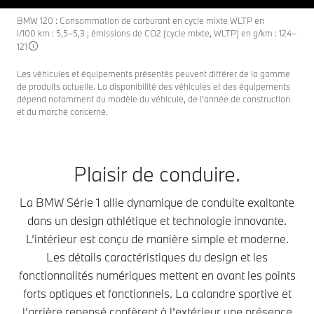
BMW 120 : Consommation de carburant en cycle mixte WLTP en
l/100 km : 5,5–5,3 ; émissions de CO2 (cycle mixte, WLTP) en g/km : 124–
121
Les véhicules et équipements présentés peuvent différer de la gamme
de produits actuelle. La disponibilité des véhicules et des équipements
dépend notamment du modèle du véhicule, de l'année de construction
et du marché concerné.
Plaisir de conduire.
La BMW Série 1 allie dynamique de conduite exaltante
dans un design athlétique et technologie innovante.
L’intérieur est conçu de manière simple et moderne.
Les détails caractéristiques du design et les
fonctionnalités numériques mettent en avant les points
forts optiques et fonctionnels. La calandre sportive et
l’arrière repensé confèrent à l’extérieur une présence