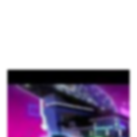
BMW 120 : Consommation de carburant en cycle mixte WLTP en
l/100 km : 5,5–5,3 ; émissions de CO
(cycle mixte, WLTP) en g/km : 124–
2
121
Les véhicules et équipements présentés peuvent différer de la gamme
de produits actuelle. La disponibilité des véhicules et des équipements
dépend notamment du modèle du véhicule, de l'année de construction
et du marché concerné.