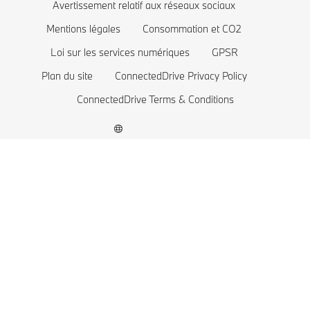
BMW Série 1
Avertissement relatif aux réseaux sociaux
Mentions légales
Consommation et CO2
La famille BMW X1
Loi sur les services numériques
GPSR
BMW M
Plan du site
ConnectedDrive Privacy Policy
Voitures électriques BMW
ConnectedDrive Terms & Conditions
BMW Plug-in hybride