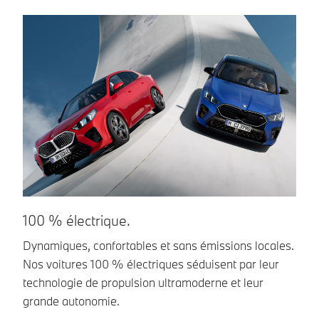
100 % électrique.
R
Dynamiques, confortables et sans émissions locales.
Re
Nos voitures 100 % électriques séduisent par leur
re
technologie de propulsion ultramoderne et leur
d
grande autonomie.
ba