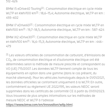
512–626
[2]
BMW i5 eDrive40 Touring
: Consommation électrique en cycle mixte
[1]
WLTP en kWh/100 km
: 18,6–15,4; Autonomie électrique, WLTP en km :
493–602
[2]
BMW i7 xDrive60
: Consommation électrique en cycle mixte WLTP en
[1]
kWh/100 km
: 19,7–18,5; Autonomie électrique, WLTP en km : 587–624
[2]
BMW iX2 xDrive30
: Consommation électrique en cycle mixte WLTP
[1]
en kWh/100 km
: 16,6–15,3; Autonomie électrique, WLTP en km : 446–
479
[1]
Les valeurs officielles de consommation de carburant, d’émissions de
CO₂, de consommation électrique et d’autonomie électrique ont été
déterminées selon la méthode de mesure prescrite et correspondent au
VO (UE) 715/2007. Les données WLTP tiennent compte de tous les
équipements en option dans une gamme (dans le cas présent, du
marché allemand). Pour les véhicules homologués depuis le 01/01/2021,
les données officielles se conforment uniquement à la WLTP. En outre,
conformément au règlement UE 2022/195, les valeurs NEDC seront
supprimées dans les certificats de conformité CE à partir du 01/01/2023.
Vous trouverez de plus amples informations sur les méthodes de
mesure NEDC et WLTP à l’adresse
https://www.bmw.com/en/innovation/wltp.html
.