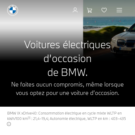
Voitures électriques d'occa
Voitures électriques
d’occasion
de BMW.
Ne faites aucun compromis, même lorsque
vous optez pour une voiture d’occasion.
BMW iX xDrive40: Consommation électrique en cycle mixte WLTP en
[1]
kWh/100 km
: 21,4–19,4; Autonomie électrique, WLTP en km : 403–435