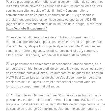
Pour de plus amples informations sur la consommation de carburant et
les émissions de dioxyde de carbone des voitures particulières neuves,
veuillez consulter le guide officiel (intitulé « Consommations
conventionnelles de carburant et émissions de CO
») disponible
2
gratuitement dans tous les points de vente ou auprès de l’ADEME
(Agence de l’Environnement et de la Maîtrise de l’Énergie), à l’adresse
https://carlabelling.ademe.fr/
.
[2]
Les valeurs indiquées ont été déterminées conformément à la
méthode de mesure WLTP prescrite. Les valeurs réelles dépendent de
divers facteurs, tels que la charge, le style de conduite, l'itinéraire, les
conditions météorologiques, les utilisateurs auxiliaires (y compris la
climatisation), les pneus, l'état de vieillissement de la batterie.
[3]
Les performances de recharge dépendent de l’état de charge, de la
température ambiante, du profil de conduite individuel et de l’utilisation
de consommateurs auxiliaires. Les autonomies indiquées sont liées au
WLTP Best Case. Les temps de charge s’appliquent aux températures
ambiantes de 23°C après un trajet précédent et peuvent varier en
fonction du comportement d’utilisation.
[4]
L'autonomie supplémentaire après 10 minutes de recharge à haute
puissance a été déterminée conformément à la norme ISO 12906 dans
le cycle WLTP et nécessite que l'infrastructure de recharge permette une
puissance de recharge CC maximale. L'autonomie supplémentaire et