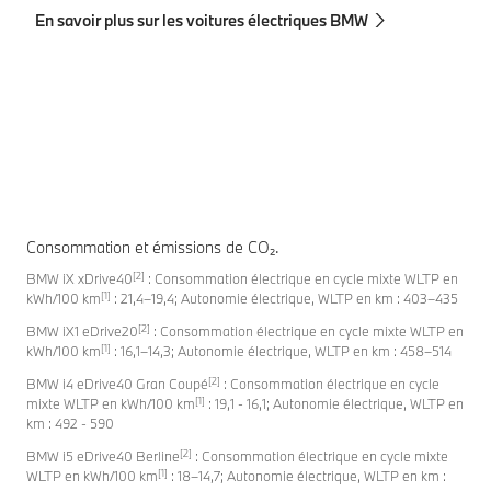
re
En savoir plus sur les voitures électriques BMW
En
Consommation et émissions de CO₂.
[2]
BMW iX xDrive40
: Consommation électrique en cycle mixte WLTP en
[1]
kWh/100 km
: 21,4–19,4; Autonomie électrique, WLTP en km : 403–435
[2]
BMW iX1 eDrive20
: Consommation électrique en cycle mixte WLTP en
[1]
kWh/100 km
: 16,1–14,3; Autonomie électrique, WLTP en km : 458–514
[2]
BMW i4 eDrive40 Gran Coupé
: Consommation électrique en cycle
[1]
mixte WLTP en kWh/100 km
: 19,1 - 16,1; Autonomie électrique, WLTP en
km : 492 - 590
[2]
BMW i5 eDrive40 Berline
: Consommation électrique en cycle mixte
[1]
WLTP en kWh/100 km
: 18–14,7; Autonomie électrique, WLTP en km :