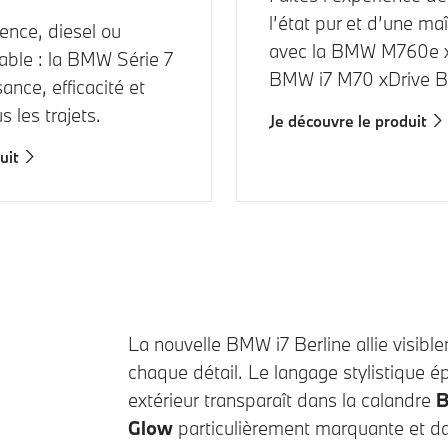
l’état pur et d’une maî
sence, diesel ou
avec la
BMW M760e x
able : la
BMW Série 7
BMW i7 M70 xDrive
Be
sance, efficacité et
s les trajets.
Je découvre le produit
uit
La nouvelle
BMW i7
Berline allie visib
chaque détail. Le langage stylistique é
extérieur transparaît dans la calandre
B
Glow
particulièrement marquante et d