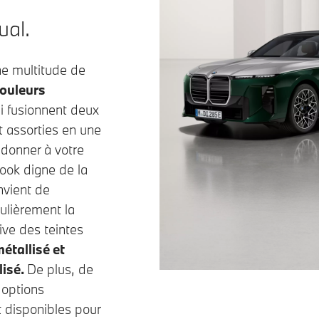
ual
.
ne multitude de
ouleurs
i fusionnent deux
t assorties en une
 donner à votre
look digne de la
nvient de
culièrement la
ve des teintes
étallisé et
lisé.
De plus, de
options
 disponibles pour