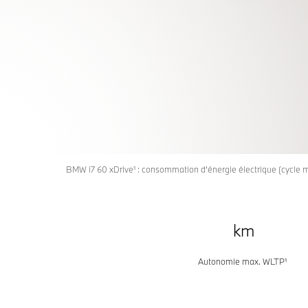
NOUVELL
L'EXIGENCE DANS LES MOINDRES DÉTAI
CONÇUE AVEC PASSION.
BMW SÉRIE
Configuration et prix
Demandez une offre
BMW i7 60 xDrive¹ : consommation d’énergie électrique (cycle 
km
Autonomie max. WLTP¹