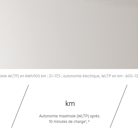
E
LS.
 7
mixte WLTP) en kWh/100 km : 21–17,5 ; autonomie électrique, WLTP en km : 600–7
km
Autonomie maximale (WLTP) après
10 minutes de charge¹, ²