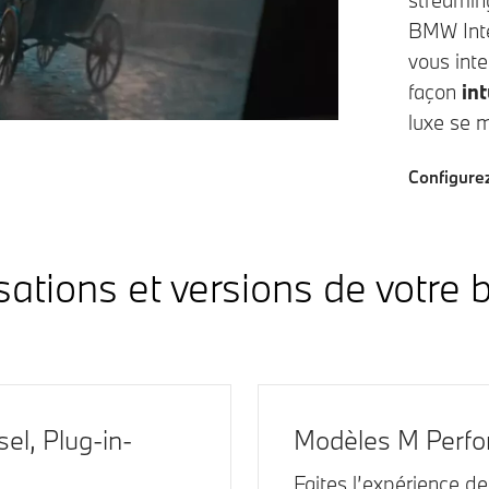
streamin
BMW Intel
vous int
façon
int
luxe se 
Configure
ations et versions de votre b
el, Plug-in-
Modèles M Perfo
Faites l’expérience de