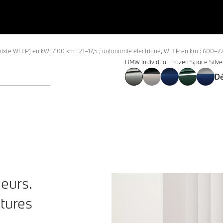
mixte WLTP) en kWh/100 km : 21–17,5 ; autonomie électrique, WLTP en km : 600–7
BMW Individual Frozen Space Silve
Dé
eurs.
tures