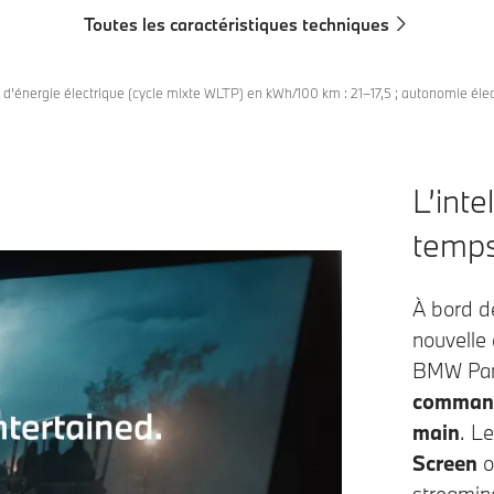
Toutes les caractéristiques techniques
d’énergie électrique (cycle mixte WLTP) en kWh/100 km : 21–17,5 ; autonomie él
L’int
temps
À bord de
nouvelle
BMW Pano
commande
main
. L
Screen
o