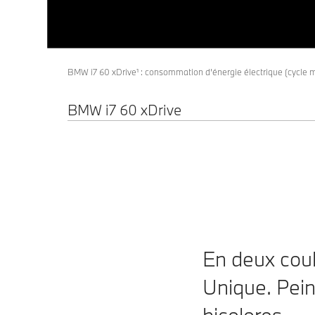
disponible en option, vous réserve
ses
feux plats et allongés
qui
une expérience fascinante.
s’étendent loin dans la partie
arrière. Il souligne l’esthétique
imposante et sportive du véhicule
BMW i7 60 xDrive¹ : consommation d’énergie électrique (cycle 
et confère à la
BMW i7
une allure
nette et dynamique.
BMW i7 60 xDrive
En deux coul
Unique. Pein