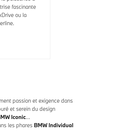
trise fascinante
Drive
ou la
rline.
lement passion et exigence dans
puré et serein du design
MW Iconic
ans les phares
BMW Individual