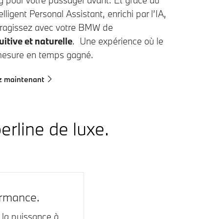
g pour votre passager avant. Et grâce au
ligent Personal Assistant, enrichi par l’IA,
eragissez avec votre BMW de
uitive et naturelle
. Une expérience où le
mesure en temps gagné.
z maintenant
erline de luxe.
rmance.
 la puissance à