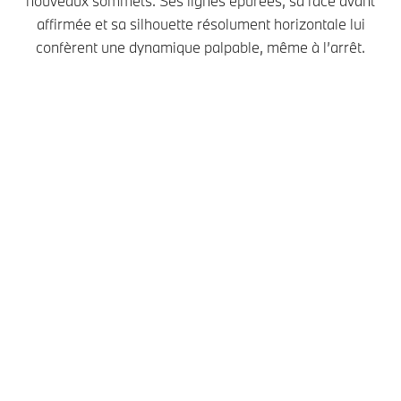
nouveaux sommets. Ses lignes épurées, sa face avant
affirmée et sa silhouette résolument horizontale lui
confèrent une dynamique palpable, même à l’arrêt.