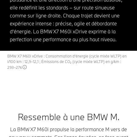
elle redéfinit les standards – sur route sinueuse
comme sur ligne droite. Chaque trajet devient une
expérience intense : précise, agile et débordante
d’énergie. La BMW X7 M60i xDrive exprime à la
perfection une performance au plus haut niveau.
BMW X7 M60i xDrive : Consommation d’énergie (cycle mixte WLTP) en
l/100 km : 12,9–12,1 ; Émissions de CO₂ (cycle mixte WLTP) en g/km :
293–276
Ressemble à une BMW M.
La BMW X7 M60i propulse la performance M vers de