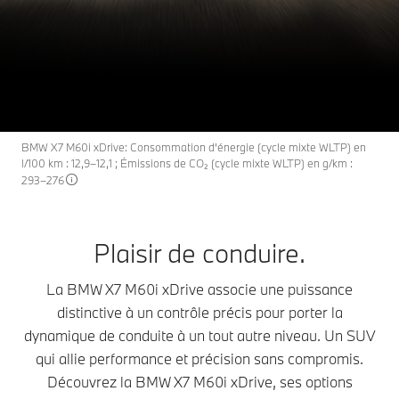
La BMW X7 M60i
X7
THE
xDrive.
Configuration et prix
Demandez une offre
BMW X7 M60i xDrive: Consommation d’énergie (cycle mixte WLTP) en
l/100 km : 12,9–12,1 ; Émissions de CO₂ (cycle mixte WLTP) en g/km :
293–276
Plaisir de conduire.
La BMW X7 M60i xDrive associe une puissance
distinctive à un contrôle précis pour porter la
dynamique de conduite à un tout autre niveau. Un SUV
qui allie performance et précision sans compromis.
Découvrez la BMW X7 M60i xDrive, ses options