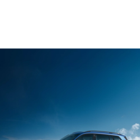
BMW X7 M60i xDrive : Consommation d’énergie (cycle mixte WLTP) en
l/100 km : 12,9–12,1 ; Émissions de CO₂ (cycle mixte WLTP) en g/km :
293–276