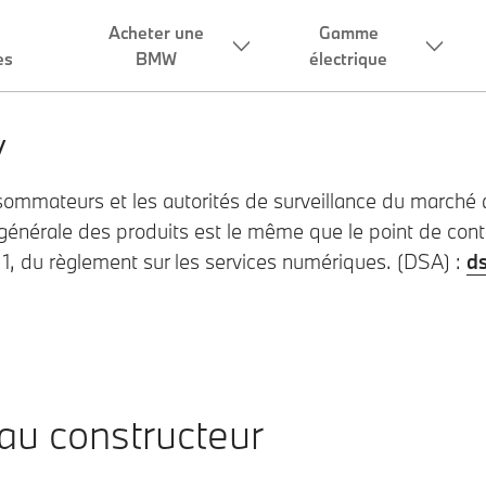
Acheter une
Gamme
es
BMW
électrique
y
sommateurs et les autorités de surveillance du marché d
 générale des produits est le même que le point de cont
e 1, du règlement sur les services numériques. (DSA) :
d
 au constructeur