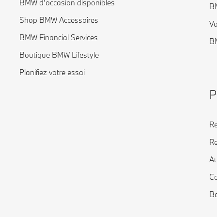
BMW d'occasion disponibles
B
Shop BMW Accessoires
Vo
BMW Financial Services
BM
Boutique BMW Lifestyle
Planifiez votre essai
P
Re
Re
Au
Co
Ba