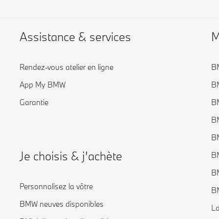
Assistance & services
M
Rendez-vous atelier en ligne
B
App My BMW
B
Garantie
BM
BM
BM
Je choisis & j’achète
BM
BM
Personnalisez la vôtre
BM
BMW neuves disponibles
La