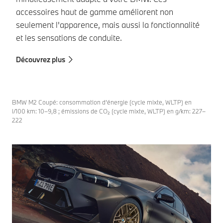
E
accessoires haut de gamme améliorent non
pa
seulement l'apparence, mais aussi la fonctionnalité
de
et les sensations de conduite.
Dé
Découvrez plus
BMW M2 Coupé: consommation d’énergie (cycle mixte, WLTP) en
l/100 km: 10–9,8 ; émissions de CO₂ (cycle mixte, WLTP) en g/km: 227–
222