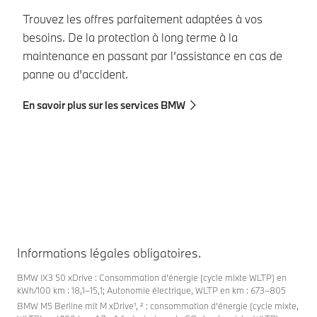
Trouvez les offres parfaitement adaptées à vos
Un
besoins. De la protection à long terme à la
êt
maintenance en passant par l’assistance en cas de
co
panne ou d’accident.
pl
va
En savoir plus sur les services BMW
l’
En
Informations légales obligatoires.
BMW iX3 50 xDrive : Consommation d’énergie (cycle mixte WLTP) en
kWh/100 km : 18,1–15,1; Autonomie électrique, WLTP en km : 673–805
BMW M5 Berline mit M xDrive¹, ² : consommation d’énergie (cycle mixte,