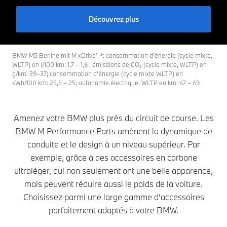
Découvrez plus
BMW M5 Berline mit M xDrive¹, ²: consommation d’énergie (cycle mixte,
WLTP) en l/100 km: 1,7 – 1,6 ; émissions de CO₂ (cycle mixte, WLTP) en
g/km: 39–37; consommation d’énergie (cycle mixte WLTP) en
kWh/100 km: 25,5 – 25; autonomie électrique, WLTP en km: 67 – 69
Amenez votre BMW plus près du circuit de course. Les
BMW M Performance Parts amènent la dynamique de
conduite et le design à un niveau supérieur. Par
exemple, grâce à des accessoires en carbone
ultraléger, qui non seulement ont une belle apparence,
mais peuvent réduire aussi le poids de la voiture.
Choisissez parmi une large gamme d'accessoires
parfaitement adaptés à votre BMW.