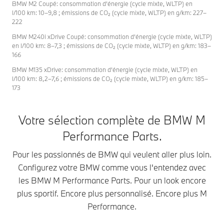
quotidien en
grandes jantes
BMW M2 Coupé: consommation d’énergie (cycle mixte, WLTP) en
BMW 
dehors des
en alliage, de
l/100 km: 10–9,8 ; émissions de CO₂ (cycle mixte, WLTP) en g/km: 227–
Perfo
222
circuits.
superbes films et
Parts 
Découvrez les
plus encore. La
BMW M240i xDrive Coupé: consommation d’énergie (cycle mixte, WLTP)
avant 
BMW M
BMW M2 Coupé
en l/100 km: 8–7,3 ; émissions de CO₂ (cycle mixte, WLTP) en g/km: 183–
sportif
166
Performance
associe une
latéra
Parts disponibles
incroyable
BMW M135 xDrive: consommation d’énergie (cycle mixte, WLTP) en
déflec
pour votre BMW
dynamique de
l/100 km: 8,2–7,6 ; émissions de CO₂ (cycle mixte, WLTP) en g/km: 185–
aérod
173
M5. Donnez-lui
conduite et une
conçu
un caractère
grande facilité
optimi
sportif
d’utilisation au
l’écou
Votre sélection complète de BMW M
exceptionnel qui
quotidien à une
sur le
Performance Parts.
vous correspond
élégance
amélio
parfaitement.
particulière avec
stabil
Pour les passionnés de BMW qui veulent aller plus loin.
un look sans
vitess
Découvrez plus
Configurez votre BMW comme vous l'entendez avec
compromis qui
Déco
évoque la
les BMW M Performance Parts. Pour un look encore
compétition sur
plus sportif. Encore plus personnalisé. Encore plus M
circuit.
Performance.
Découvrez plus