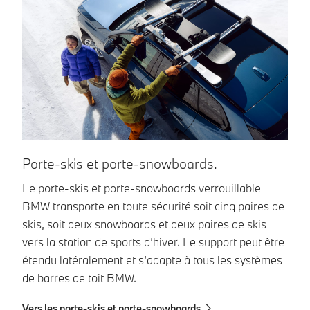
Porte-skis et porte-snowboards.
C
Le porte-skis et porte-snowboards verrouillable
Le
BMW transporte en toute sécurité soit cinq paires de
ne
skis, soit deux snowboards et deux paires de skis
au
vers la station de sports d’hiver. Le support peut être
né
étendu latéralement et s’adapte à tous les systèmes
qu
de barres de toit BMW.
Ve
Vers les porte-skis et porte-snowboards