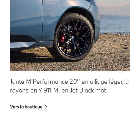
Jante M Performance 20’’ en alliage léger, à
J
rayons en Y 911 M, en Jet Black mat.
1
Vers la boutique
Ve