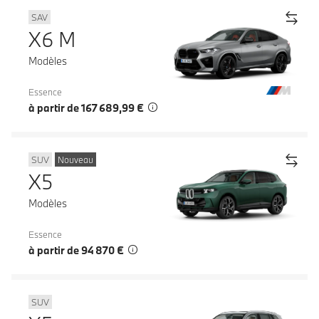
SAV
X6 M
Modèles
Essence
à partir de 167 689,99 €
SUV
Nouveau
X5
Modèles
Essence
à partir de 94 870 €
SUV