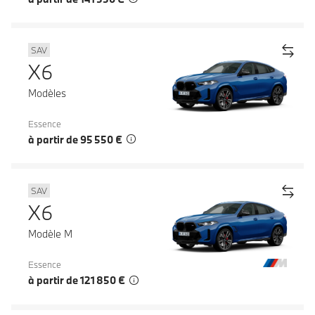
SAV
X6
Modèles
Essence
à partir de 95 550 €
SAV
X6
Modèle M
Essence
à partir de 121 850 €