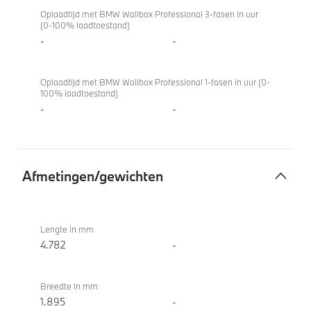
Oplaadtijd met BMW Wallbox Professional 3-fasen in uur
(0-100% laadtoestand)
-
-
Oplaadtijd met BMW Wallbox Professional 1-fasen in uur (0-
100% laadtoestand)
-
-
Afmetingen/gewichten
Afmetingen/gewichten
BMW
iX3 50
Lengte in mm
xDrive
4.782
-
Breedte in mm
1.895
-