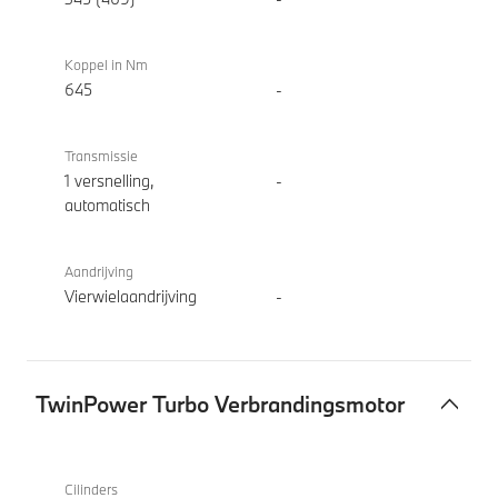
Koppel in Nm
645
-
Transmissie
1 versnelling,
-
automatisch
Aandrijving
Vierwielaandrijving
-
TwinPower Turbo Verbrandingsmotor
TwinPower
BMW
Turbo
iX3 50
Cilinders