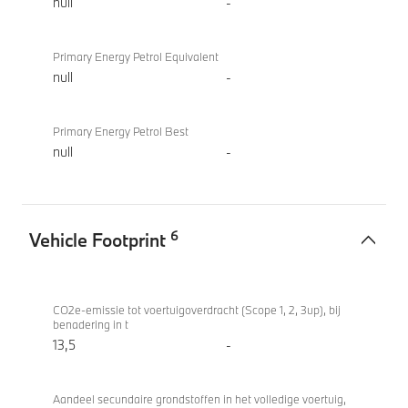
null
-
Primary Energy Petrol Equivalent
null
-
Primary Energy Petrol Best
null
-
6
Vehicle Footprint
Vehicle
BMW
Footprint
iX3 50
CO2e-emissie tot voertuigoverdracht (Scope 1, 2, 3up), bij
benadering in t
xDrive
13,5
-
Aandeel secundaire grondstoffen in het volledige voertuig,