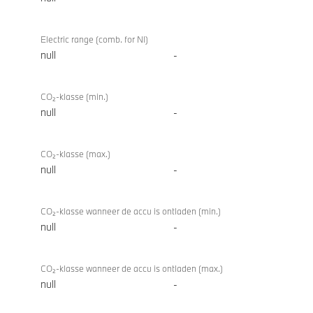
Electric range (comb. for NI)
null
-
CO₂-klasse (min.)
null
-
CO₂-klasse (max.)
null
-
CO₂-klasse wanneer de accu is ontladen (min.)
null
-
CO₂-klasse wanneer de accu is ontladen (max.)
null
-