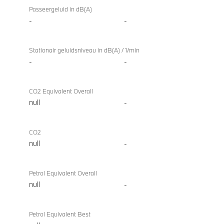
Passeergeluid in dB(A)
-
-
Stationair geluidsniveau in dB(A) / 1/min
-
-
CO2 Equivalent Overall
null
-
CO2
null
-
Petrol Equivalent Overall
null
-
Petrol Equivalent Best