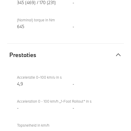
xDrive
345 (469) / 170 (231)
-
(Nominal) torque in Nm
645
-
Prestaties
Prestaties
BMW
iX3 50
Acceleratie 0–100 km/u in s
xDrive
4,9
-
Acceleration 0 - 100 km/h „1-Foot Rollout“ in s
-
-
Topsnelheid in km/h