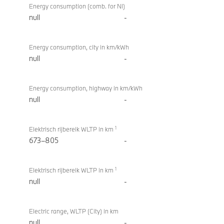
Energy consumption (comb. for NI)
null
-
Energy consumption, city in km/kWh
null
-
Energy consumption, highway in km/kWh
null
-
1
Elektrisch rijbereik WLTP in km
673–805
-
1
Elektrisch rijbereik WLTP in km
null
-
Electric range, WLTP (City) in km
null
-