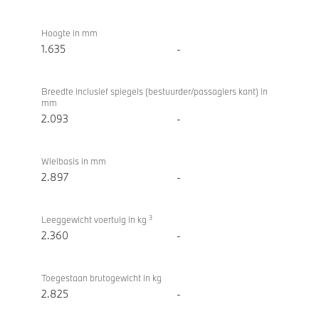
Hoogte in mm
1.635
-
Breedte inclusief spiegels (bestuurder/passagiers kant) in
mm
2.093
-
Wielbasis in mm
2.897
-
3
Leeggewicht voertuig in kg
2.360
-
Toegestaan brutogewicht in kg
2.825
-