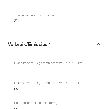
-
-
Topsnelheid elektrisch in km/u
210
-
7
Verbruik/Emissies
Verbruik/Emissies
BMW
iX3 50
Brandstofverbruik gecombineerd WLTP in l/100 km
xDrive
-
-
Brandstofverbruik gecombineerd WLTP in l/100 km
null
-
Fuel consumption (comb. for NI)
null
-