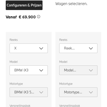
Wagen selecteren.
Configureren & Prijzen
Vanaf
€ 69.900
Wagen
Wagen
Reeks
Reeks
selecteren.
selecteren.
X
Reek
selecteren
Model
Model
BMW iX3
Model
selecteren
Motortype
Motortype
BMW iX3 50
Motortype
xDrive
selecteren
Versnellingsbak
Versnellingsbak