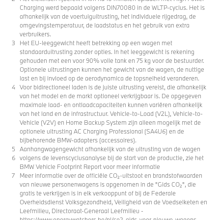
Charging werd bepaald volgens DIN70080 in de WLTP-cyclus. Het is
afhankelijk van de voertuiguitrusting, het individuele rijgedrag, de
omgevingstemperatuur, de laadstatus en het gebruik van extra
verbruikers.
Het EU-leeggewicht heeft betrekking op een wagen met
standaarduitrusting zonder opties. In het leeggewicht is rekening
gehouden met een voor 90% volle tank en 75 kg voor de bestuurder.
Optionele uitrustingen kunnen het gewicht van de wagen, de nuttige
last en bij invloed op de aerodynamica de topsnelheid veranderen.
Voor bidirectioneel laden is de juiste uitrusting vereist, die afhankelijk
van het model en de markt optioneel verkrijgbaar is. De opgegeven
maximale laad- en ontlaadcapaciteiten kunnen variëren afhankelijk
van het land en de infrastructuur. Vehicle-to-Load (V2L), Vehicle-to-
Vehicle (V2V) en Home Backup System zijn alleen mogelijk met de
optionele uitrusting AC Charging Professional (SA4U6) en de
bijbehorende BMW-adapters (accessoires).
Aanhangwagengewicht afhankelijk van de uitrusting van de wagen
volgens de levenscyclusanalyse bij de start van de productie, zie het
BMW Vehicle Footprint Report voor meer informatie
Meer informatie over de officiële CO₂-uitstoot en brandstofwaarden
van nieuwe personenwagens is opgenomen in de "Gids CO₂", die
gratis te verkrijgen is in elk verkooppunt of bij de Federale
Overheidsdienst Volksgezondheid, Veiligheid van de Voedselketen en
Leefmilieu, Directoraat-Generaal Leefmilieu -
https://www.energywatchers.be/nl/co2-gids-voor-nieuwe-wagens.