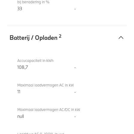
bij benadering in %
33
-
2
Batterij / Opladen
Batterij
BMW
/
iX3 50
Accucapaciteit in kWh
Opladen
xDrive
108,7
-
Maximaal laadvermogen AC in kW
11
-
Maximaal laadvermogen AC/DC in kW
null
-