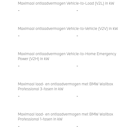
directional
iX3 50
Maximaal ontlaadvermogen Vehicle-to-Load (V2L) in kW
charging
xDrive
-
-
Maximaal ontlaadvermogen Vehicle-to-Vehicle (V2V) in kW
-
-
Maximaal ontlaadvermogen Vehicle-to-Home Emergency
Power (V2H) in kW
-
-
Maximaal laad- en ontlaadvermogen met BMW Wallbox
Professional 3-fasen in kW
-
-
Maximaal laad- en ontlaadvermogen met BMW Wallbox
Professional 1-fasen in kW
-
-