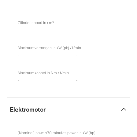
Verbrandingsmotor
xDrive
-
-
Cilinderinhoud in cm³
-
-
Maximumvermogen in kW (pk) / t/min
-
-
Maximumkoppel in Nm / t/min
-
-
Elektromotor
Elektromotor
BMW
iX3 50
(Nominal) power/30 minutes power in kW (hp)