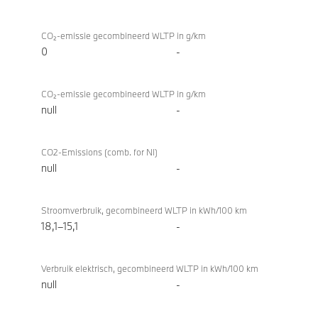
CO₂-emissie gecombineerd WLTP in g/km
0
-
CO₂-emissie gecombineerd WLTP in g/km
null
-
CO2-Emissions (comb. for NI)
null
-
Stroomverbruik, gecombineerd WLTP in kWh/100 km
18,1–15,1
-
Verbruik elektrisch, gecombineerd WLTP in kWh/100 km
null
-