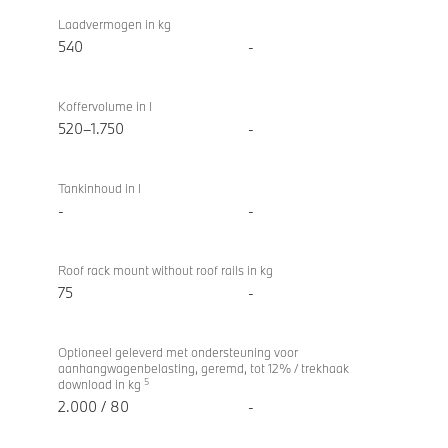
Laadvermogen in kg
540
-
Koffervolume in l
520–1.750
-
Tankinhoud in l
-
-
Roof rack mount without roof rails in kg
75
-
Optioneel geleverd met ondersteuning voor
aanhangwagenbelasting, geremd, tot 12% / trekhaak
5
download in kg
2.000 / 80
-