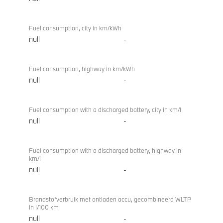
Fuel consumption, city in km/kWh
null
-
Fuel consumption, highway in km/kWh
null
-
Fuel consumption with a discharged battery, city in km/l
null
-
Fuel consumption with a discharged battery, highway in
km/l
null
-
Brandstofverbruik met ontladen accu, gecombineerd WLTP
in l/100 km
null
-