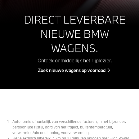
DIRECT LEVERBARE
NIEUWE BMW
WAGENS.
Ontdek onmiddellijk het rijplezier.
Zoek nieuwe wagens op voorraad
Autonomie afhankelijk van verschillende factoren, in het bijzonder:
persoonlijke rijstijl, aard van het traject, buitentemperatuur,
verwarming/airconditioning, voorverwarming.
Het elektrisch rijbereik in km na 10 minuten opladen met High Power