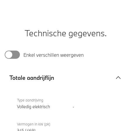
Technische gegevens.
Enkel verschillen weergeven
Totale aandrijflijn
Totale
BMW
aandrijflijn
iX3 50
Type aandrijving
xDrive
Volledig elektrisch
-
Vermogen in kW (pk)
345 (469)
-