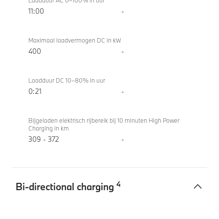
Laadduur AC 0–100% in uur
11:00
-
Maximaal laadvermogen DC in kW
400
-
Laadduur DC 10–80% in uur
0:21
-
Bijgeladen elektrisch rijbereik bij 10 minuten High Power
Charging in km
309 - 372
-
4
Bi-directional charging
Bi-
BMW