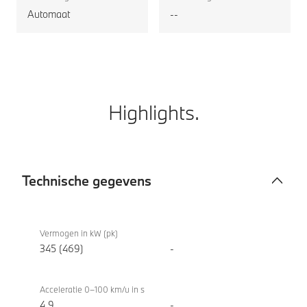
Automaat
--
Highlights.
Technische gegevens
Technische
BMW
gegevens
iX3 50
Vermogen in kW (pk)
xDrive
345 (469)
-
Acceleratie 0–100 km/u in s
4,9
-