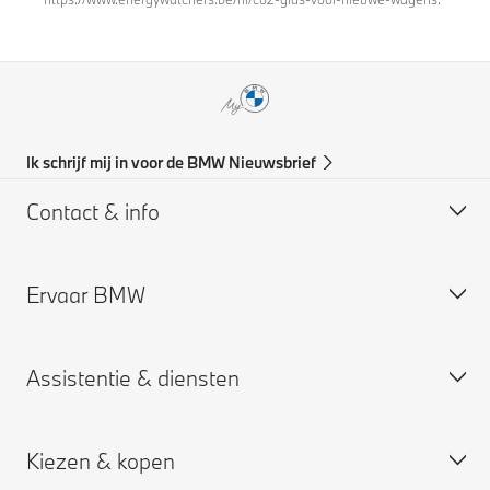
Ik schrijf mij in voor de BMW Nieuwsbrief
Contact & info
Ervaar BMW
Support & Contact
BMW Partner zoeken
Assistentie & diensten
BMW vacatures
BMW Partner vacatures
Kiezen & kopen
BMW Group
Plan een service afspraak