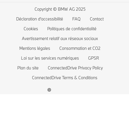
Planifiez votre essai
BMW Série 4
Autonomie des voitures électriques
Copyright © BMW AG 2025
BMW Série 3
Coût des voitures électriques
Déclaration d'accessibilité
FAQ
Contact
BMW Série 2
Batterie de voiture électrique
Cookies
Politiques de confidentialité
BMW Série 1
Avertissement relatif aux réseaux sociaux
Mentions légales
Consommation et CO2
La famille BMW X1
Loi sur les services numériques
GPSR
BMW M
Plan du site
ConnectedDrive Privacy Policy
Voitures électriques BMW
ConnectedDrive Terms & Conditions
BMW Plug-in hybride