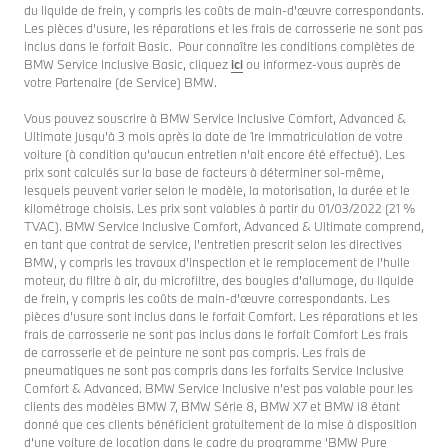
du liquide de frein, y compris les coûts de main-d'œuvre correspondants.
Les pièces d'usure, les réparations et les frais de carrosserie ne sont pas
inclus dans le forfait Basic. Pour connaître les conditions complètes de
BMW Service Inclusive Basic, cliquez
ici
ou informez-vous auprès de
votre Partenaire (de Service) BMW.
Vous pouvez souscrire à BMW Service Inclusive Comfort, Advanced &
Ultimate jusqu’à 3 mois après la date de 1re immatriculation de votre
voiture (à condition qu’aucun entretien n’ait encore été effectué). Les
prix sont calculés sur la base de facteurs à déterminer soi-même,
lesquels peuvent varier selon le modèle, la motorisation, la durée et le
kilométrage choisis. Les prix sont valables à partir du 01/03/2022 (21 %
TVAC). BMW Service Inclusive Comfort, Advanced & Ultimate comprend,
en tant que contrat de service, l'entretien prescrit selon les directives
BMW, y compris les travaux d'inspection et le remplacement de l'huile
moteur, du filtre à air, du microfiltre, des bougies d'allumage, du liquide
de frein, y compris les coûts de main-d'œuvre correspondants. Les
pièces d’usure sont inclus dans le forfait Comfort. Les réparations et les
frais de carrosserie ne sont pas inclus dans le forfait Comfort Les frais
de carrosserie et de peinture ne sont pas compris. Les frais de
pneumatiques ne sont pas compris dans les forfaits Service Inclusive
Comfort & Advanced. BMW Service Inclusive n’est pas valable pour les
clients des modèles BMW 7, BMW Série 8, BMW X7 et BMW i8 étant
donné que ces clients bénéficient gratuitement de la mise à disposition
d’une voiture de location dans le cadre du programme 'BMW Pure