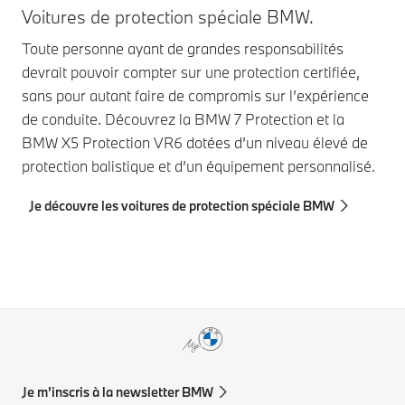
ont été
Voitures de protection spéciale BMW.
Vo
ajoutées en
Toute personne ayant de grandes responsabilités
Pro
2022.
D’autres
devrait pouvoir compter sur une protection certifiée,
con
modèles ont
sans pour autant faire de compromis sur l’expérience
amb
suivi en 2023.
de conduite. Découvrez la BMW 7 Protection et la
fer
BMW X5 Protection VR6 dotées d’un niveau élevé de
rép
protection balistique et d’un équipement personnalisé.
Je
Je découvre les voitures de protection spéciale BMW
Je m'inscris à la newsletter BMW