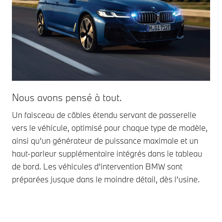
Nous avons pensé à tout.
Pa
Un faisceau de câbles étendu servant de passerelle
Par
vers le véhicule, optimisé pour chaque type de modèle,
d’i
ainsi qu’un générateur de puissance maximale et un
fac
haut-parleur supplémentaire intégrés dans le tableau
sys
de bord. Les véhicules d'intervention BMW sont
de 
préparées jusque dans le moindre détail, dès l’usine.
amo
lou