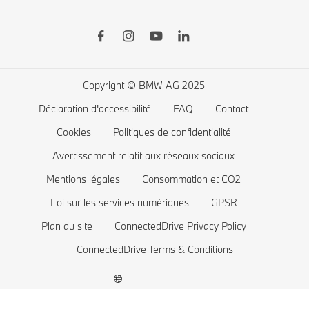
BMW Financial Services
BMW Série 7
Recharge publique
Boutique BMW Lifestyle
BMW Série 5
Recharge à domicile
Planifiez votre essai
BMW Série 4
Autonomie des voitures électriques
Copyright © BMW AG 2025
BMW Série 3
Coût des voitures électriques
Déclaration d'accessibilité
FAQ
Contact
BMW Série 2
Batterie de voiture électrique
Cookies
Politiques de confidentialité
BMW Série 1
Avertissement relatif aux réseaux sociaux
Mentions légales
Consommation et CO2
La famille BMW X1
Loi sur les services numériques
GPSR
BMW M
Plan du site
ConnectedDrive Privacy Policy
Voitures électriques BMW
ConnectedDrive Terms & Conditions
BMW Plug-in hybride