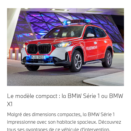
Le modèle compact : la BMW Série 1 ou BMW
La
X1
La 
con
Malgré des dimensions compactes, la BMW Série 1
ver
impressionne avec son habitacle spacieux. Découvrez
mis
tous ses avantages de ce véhicule d’intervention.