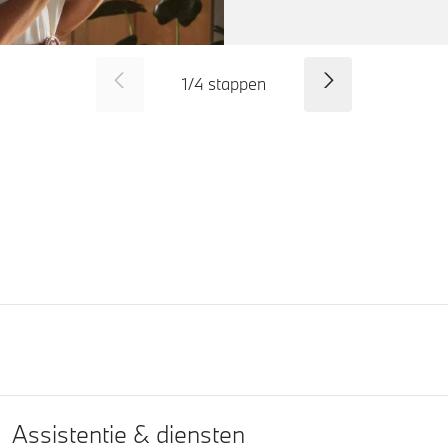
SID_CD_FP_COMMON_PREVI
Verder
1
/
4
stappen