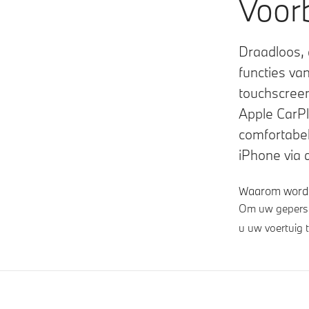
Voor
Draadloos, 
functies va
touchscreen,
Apple CarPl
comfortabel
iPhone via 
Waarom worde
Om uw geperson
u uw voertuig t