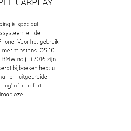
PLE CARPLAY
ing is speciaal
gssysteem en de
iPhone. Voor het gebruik
5 met minstens iOS 10
 BMW na juli 2016 zijn
eraf bijboeken hebt u
al' en 'uitgebreide
ding' of 'comfort
draadloze