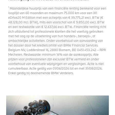
1
2
Maandelijkse huurprijs van een financiële renting berekend voor een
M
looptijd van 60 maanden en maximum 75.000 km voor een iX1
lo
eDrive20 M Edition met een actieprijs van € 39.775,21 excl. BTW (€
eD
48.128,00 incl. BTW), mits een voorschot van € 9.850,00 excl. BTW
49
en een restwaarde van € 12.637,66 excl. BTW. Financiële renting richt
en
zich uitsluitend tot professionele klanten die het voertuig gebruiken
ric
met het oog op de uitoefening van hun handels-, beroeps-, of
ge
ambachtelijke activiteiten. Onder voorbehoud van aanvaarding van
of
het dossier door het kredietcomité van BMW Financial Services
he
Belgium NV, Lodderstraat 16, 2880 Bornem, BE 0451.453.242 – RPR
Be
Mechelen. Restwaarde: minimum 16% van de aankoopprijs. Alle
Me
prijzen voor professionelen zijn exclusief BTW vermeld en onder
pr
voorbehoud van eventuele wijzigingen en vergissingen. Actie is niet
vo
cumuleerbaar. Actie geldig van 01/06/2026 tot en met 31/08/2026.
cu
Enkel geldig bij deelnemende BMW Verdelers.
En