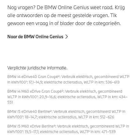
Nog vragen? De BMW Online Genius weet raad. Krijg
alle antwoorden op de meest gestelde vragen. Tik
gewoon een vraag in of blader door de categorieën.
Naar de BMW Online Genius
Verplichte juridische informatie.
BMW i4 eDrive40 Gran Coupé²: Verbruik elektrisch, gecombineerd WLTP
in kWh/100¹: 17,1–14,9; elektrische actieradius, WLTP in km: 536–613
BMW i4 M60 xDrive Gran Coupé²: Verbruik elektrisch, gecombineerd
WLTP in kWh/100¹: 20,9–16,6; elektrische actieradius, WLTP in km: 434–
551
BMW i5 eDrive40 Berline²: Verbruik elektrisch, gecombineerd WLTP in
kWh/100¹: 18–14,7; elektrische actieradius, WLTP in km: 512–626
BMW i5 M60 xDrive Berline²: Verbruik elektrisch, gecombineerd WLTP in
kWh/100¹: 19,5–17,1; elektrische actieradius, WLTP in km: 471–539