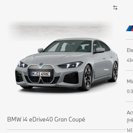
El
43
Mi
0:
Ac
BMW i4 eDrive40 Gran Coupé
(H
141