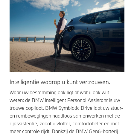
Intelligentie waarop u kunt vertrouwen.
In
Waar uw bestemming ook ligt of wat u ook wilt
In
weten: de BMW Intelligent Personal Assistant is uw
di
trouwe copiloot. BMW Symbiotic Drive laat uw stuur-
in
en rembewegingen naadloos samenwerken met de
h
rijassistentie, zodat u vlotter, comfortabeler en met
bi
meer controle rijdt. Dankzij de BMW Gen6-batterij
en