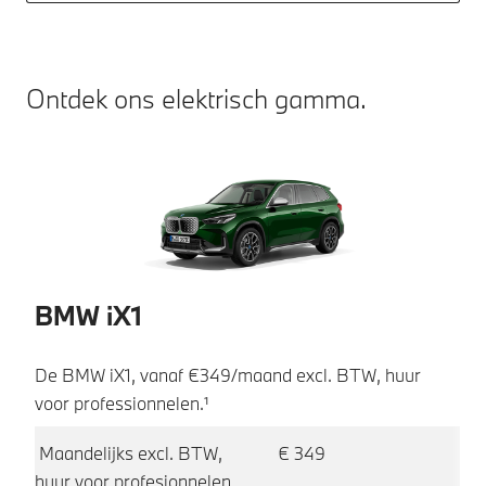
Ontdek ons elektrisch gamma.
BMW iX1
B
De BMW iX1, vanaf €349/maand excl. BTW, huur
D
voor professionnelen.¹
vo
Maandelijks excl. BTW,
€ 349
Ma
huur voor profesionnelen
hu