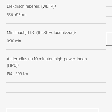
Elektrisch rijbereik (WLTP)²
536–613 km
Min. laadtijd DC (10-80% laadniveau)³
0:30 min
Actieradius na 10 minuten high-power-laden
(HPC)⁴
154 - 209 km