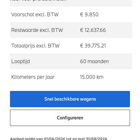
Voorschot excl. BTW
€ 9.850
V
Restwaarde excl. BTW
€ 12.637.66
R
Totaalprijs excl. BTW
€ 39.775.21
To
Looptijd
60 maanden
Lo
Kilometers per jaar
15.000 km
Ki
Snel beschikbare wagens
Configureren
Aanbod geldig van 01/06/2026 tot en met 31/08/2026.
Aa