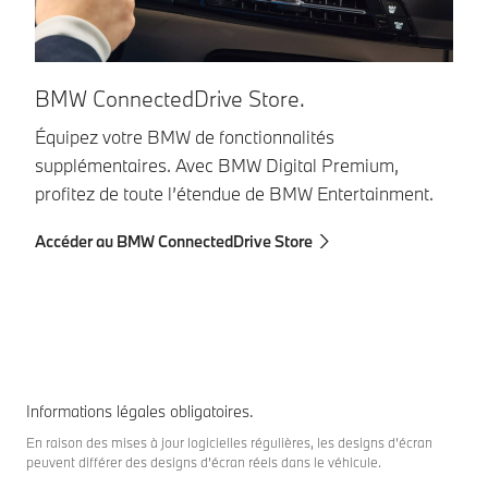
BMW ConnectedDrive Store.
A
Équipez votre BMW de fonctionnalités
De
supplémentaires. Avec BMW Digital Premium,
Co
profitez de toute l’étendue de BMW Entertainment.
mo
Accéder au BMW ConnectedDrive Store
Ac
Informations légales obligatoires.
En raison des mises à jour logicielles régulières, les designs d’écran
peuvent différer des designs d’écran réels dans le véhicule.