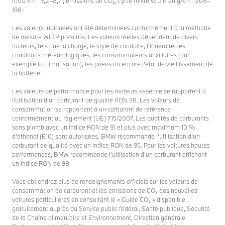
l/100 km : 9,2–8,7 ; émissions de CO₂, cycle mixte WLTP en g/km : 208–
198
Les valeurs indiquées ont été déterminées conformément à la méthode
de mesure WLTP prescrite. Les valeurs réelles dépendent de divers
facteurs, tels que la charge, le style de conduite, l’itinéraire, les
conditions météorologiques, les consommateurs auxiliaires (par
exemple la climatisation), les pneus ou encore l’état de vieillissement de
la batterie.
Les valeurs de performance pour les moteurs essence se rapportent à
l’utilisation d’un carburant de qualité RON 98. Les valeurs de
consommation se rapportent à un carburant de référence
conformément au règlement (UE) 715/2007. Les qualités de carburants
sans plomb avec un indice RON de 91 et plus avec maximum 10 %
d’éthanol (E10) sont autorisées. BMW recommande l’utilisation d’un
carburant de qualité avec un indice RON de 95. Pour les voitures hautes
performances, BMW recommande l’utilisation d’un carburant affichant
un indice RON de 98.
Vous obtiendrez plus de renseignements officiels sur les valeurs de
consommation de carburant et les émissions de CO₂ des nouvelles
voitures particulières en consultant le « Guide CO₂ » disponible
gratuitement auprès du Service public fédéral, Santé publique, Sécurité
de la Chaîne alimentaire et Environnement, Direction générale