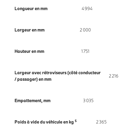
Longueur en mm
4 994
Largeur en mm
2 000
Hauteur en mm
1 751
Largeur avec rétroviseurs (côté conducteur
2 216
/ passager) en mm
Empattement, mm
3 035
5
Poids à vide du véhicule en kg
2 365