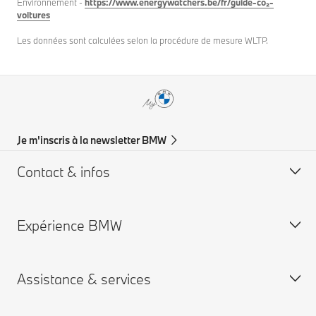
Environnement -
https://www.energywatchers.be/fr/guide-co₂-
voitures
Les données sont calculées selon la procédure de mesure WLTP.
Je m'inscris à la newsletter BMW
Contact & infos
Expérience BMW
Aide & Contact
Trouver un concessionaire
Assistance & services
Carrières chez BMW
Carrières BMW concessions