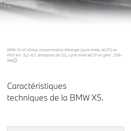
TECHNIQUES
EN ROUTE VERS L’AVENIR.
Configuration et prix
Je découvre le produit
BMW X5 40 xDrive: consommation d’énergie (cycle mixte, WLTP) en
l/100 km : 9,2–8,7 ; émissions de CO₂, cycle mixte WLTP en g/km : 208–
198
Caractéristiques
techniques de la
BMW X5
.