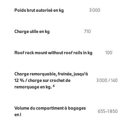
Poids brut autorisé en kg
3 000
Charge utile en kg
710
Roof rack mount without roof rails in kg
100
Charge remorquable, freinée, jusqu'à
12 % / charge sur crochet de
3 000 / 140
6
remorquage en kg.
Volume du compartiment à bagages
655–1 850
en l