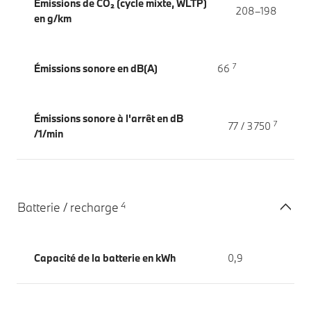
Émissions de CO₂ (cycle mixte, WLTP)
208–198
en g/km
7
Émissions sonore en dB(A)
66
Émissions sonore à l'arrêt en dB
7
77 / 3 750
/1/min
4
Batterie / recharge
Capacité de la batterie en kWh
0,9