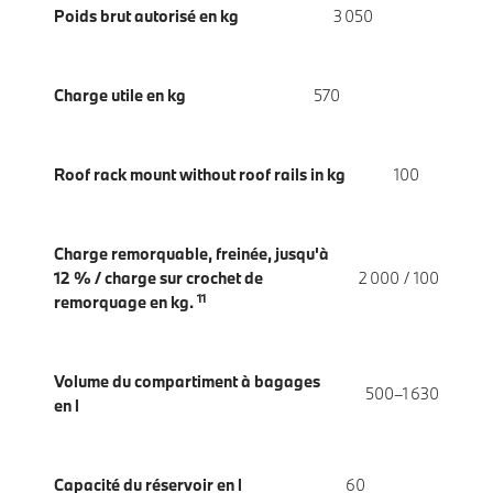
Poids brut autorisé en kg
3 050
Charge utile en kg
570
Roof rack mount without roof rails in kg
100
Charge remorquable, freinée, jusqu'à
12 % / charge sur crochet de
2 000 / 100
11
remorquage en kg.
Volume du compartiment à bagages
500–1 630
en l
Capacité du réservoir en l
60