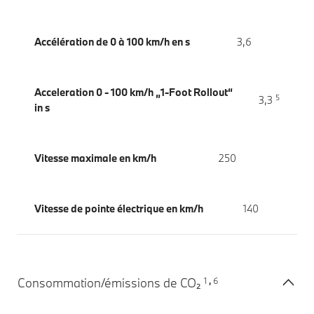
Accélération de 0 à 100 km/h en s
3,6
Acceleration 0 - 100 km/h „1-Foot Rollout“
5
3,3
in s
Vitesse maximale en km/h
250
Vitesse de pointe électrique en km/h
140
1
6
Consommation/émissions de CO₂
,