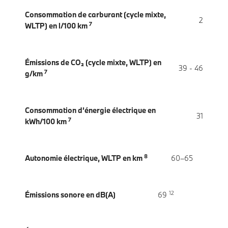
Consommation de carburant (cycle mixte,
2
7
WLTP) en l/100 km
Émissions de CO₂ (cycle mixte, WLTP) en
39 - 46
7
g/km
Consommation d’énergie électrique en
31
7
kWh/100 km
8
Autonomie électrique, WLTP en km
60–65
12
Émissions sonore en dB(A)
69