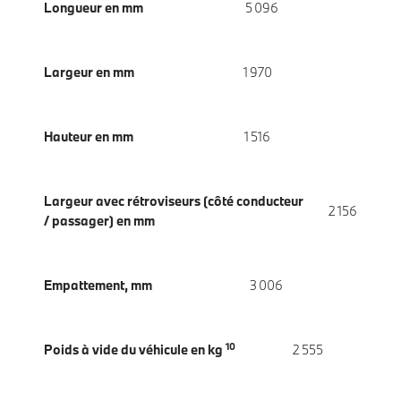
Longueur en mm
5 096
Largeur en mm
1 970
Hauteur en mm
1 516
Largeur avec rétroviseurs (côté conducteur
2 156
/ passager) en mm
Empattement, mm
3 006
10
Poids à vide du véhicule en kg
2 555