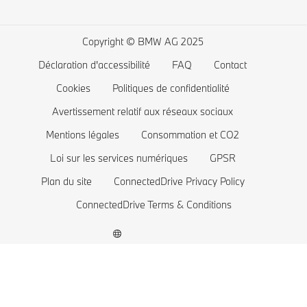
Boutique BMW Lifestyle
BMW Série 5
Recharge à domicile
Planifiez votre essai
BMW Série 4
Autonomie des voitures électriques
Copyright © BMW AG 2025
BMW Série 3
Coût des voitures électriques
Déclaration d'accessibilité
FAQ
Contact
BMW Série 2
Batterie de voiture électrique
Cookies
Politiques de confidentialité
BMW Série 1
Avertissement relatif aux réseaux sociaux
Mentions légales
Consommation et CO2
La famille BMW X1
Loi sur les services numériques
GPSR
BMW M
Plan du site
ConnectedDrive Privacy Policy
Voitures électriques BMW
ConnectedDrive Terms & Conditions
BMW Plug-in hybride