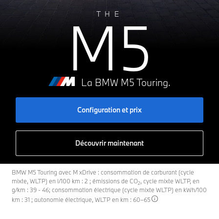
M5
THE
La BMW M5 Touring.
Configuration et prix
Découvrir maintenant
BMW M5 Touring avec M xDrive : consommation de carburant (cycle
mixte, WLTP) en l/100 km : 2 ; émissions de CO
, cycle mixte WLTP, en
2
g/km : 39 - 46; consommation électrique (cycle mixte WLTP) en kWh/100
km : 31 ; autonomie électrique, WLTP en km : 60–65