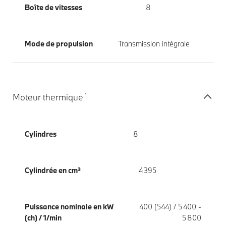
Boîte de vitesses
8
Mode de propulsion
Transmission intégrale
1
Moteur thermique
Cylindres
8
Cylindrée en cm³
4 395
Puissance nominale en kW
400 (544) / 5 400 -
(ch) / 1/min
5 800