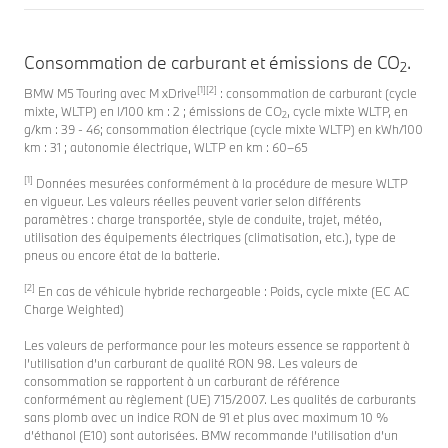
Consommation de carburant et émissions de CO
.
2
[1][2]
BMW M5 Touring avec M xDrive
: consommation de carburant (cycle
mixte, WLTP) en l/100 km : 2 ; émissions de CO
, cycle mixte WLTP, en
2
g/km : 39 - 46; consommation électrique (cycle mixte WLTP) en kWh/100
km : 31 ; autonomie électrique, WLTP en km : 60–65
[1]
Données mesurées conformément à la procédure de mesure WLTP
en vigueur. Les valeurs réelles peuvent varier selon différents
paramètres : charge transportée, style de conduite, trajet, météo,
utilisation des équipements électriques (climatisation, etc.), type de
pneus ou encore état de la batterie.
[2]
En cas de véhicule hybride rechargeable : Poids, cycle mixte (EC AC
Charge Weighted)
Les valeurs de performance pour les moteurs essence se rapportent à
l’utilisation d’un carburant de qualité RON 98. Les valeurs de
consommation se rapportent à un carburant de référence
conformément au règlement (UE) 715/2007. Les qualités de carburants
sans plomb avec un indice RON de 91 et plus avec maximum 10 %
d’éthanol (E10) sont autorisées. BMW recommande l’utilisation d’un