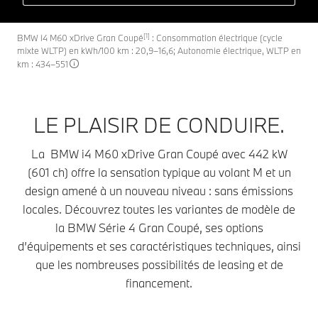
[1]
BMW i4 M60 xDrive Gran Coupé
: Consommation électrique (cycle
mixte WLTP) en kWh/100 km : 20,9–16,6; Autonomie électrique, WLTP en
km : 434–551
LE PLAISIR DE CONDUIRE.
La BMW i4 M60 xDrive Gran Coupé avec 442 kW
(601 ch) offre la sensation typique au volant M et un
design amené à un nouveau niveau : sans émissions
locales. Découvrez toutes les variantes de modèle de
la BMW Série 4 Gran Coupé, ses options
d’équipements et ses caractéristiques techniques, ainsi
que les nombreuses possibilités de leasing et de
financement.