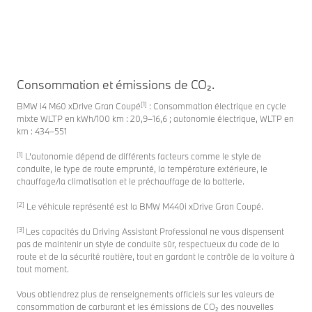
Consommation et émissions de CO₂.
[1]
BMW i4 M60 xDrive Gran Coupé
: Consommation électrique en cycle
mixte WLTP en kWh/100 km : 20,9–16,6 ; autonomie électrique, WLTP en
km : 434–551
[1]
L’autonomie dépend de différents facteurs comme le style de
conduite, le type de route emprunté, la température extérieure, le
chauffage/la climatisation et le préchauffage de la batterie.
[2]
Le véhicule représenté est la BMW M440i xDrive Gran Coupé.
[3]
Les capacités du Driving Assistant Professional ne vous dispensent
pas de maintenir un style de conduite sûr, respectueux du code de la
route et de la sécurité routière, tout en gardant le contrôle de la voiture à
tout moment.
Vous obtiendrez plus de renseignements officiels sur les valeurs de
consommation de carburant et les émissions de CO₂ des nouvelles