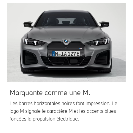
Marquante comme une M.
U
é
Les barres horizontales noires font impression. Le
logo M signale le caractère M et les accents blues
Av
foncées la propulsion électrique.
pr
ré