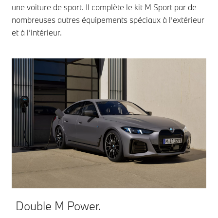
une voiture de sport. Il complète le kit M Sport par de
nombreuses autres équipements spéciaux à l’extérieur
et à l’intérieur.
P
La
Double M Power.
ac
co