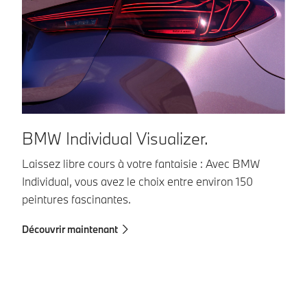
BMW Individual Visualizer.
B
Laissez libre cours à votre fantaisie : Avec BMW
Le
Individual, vous avez le choix entre environ 150
Co
peintures fascinantes.
vé
in
Découvrir maintenant
au
sé
En