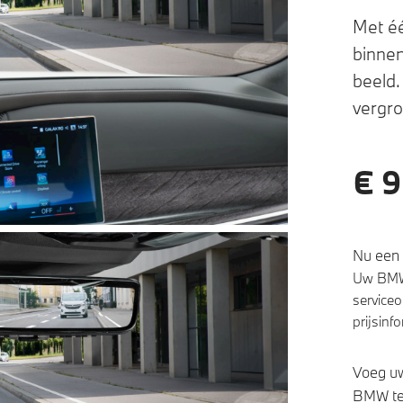
Met é
binnen
beeld.
vergro
€ 9
Nu een 
Uw BMW 
serviceo
prijsinf
Voeg uw
BMW te