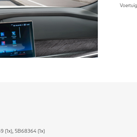
Voertui
Voe
 (1x), 5B68364 (1x)