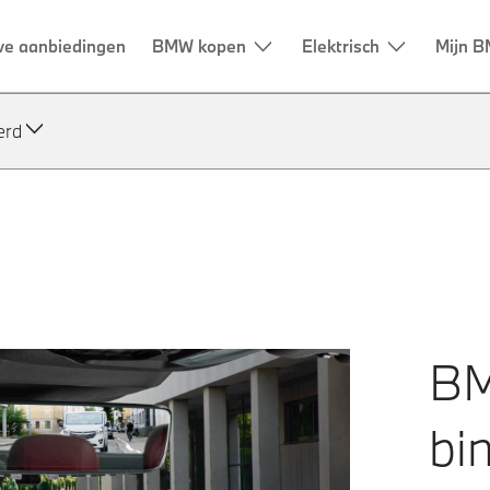
erd
BM
bi