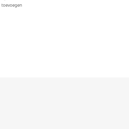
g toevoegen
tnoten