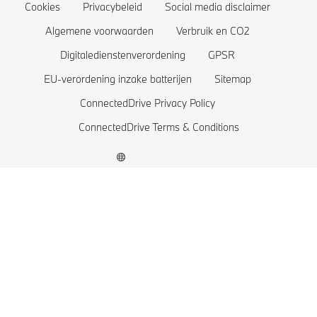
BMW 2 Reeks
Accu en aandrijftechnologie
Cookies
Privacybeleid
Social media disclaimer
BMW 1 Reeks
Algemene voorwaarden
Verbruik en CO2
Digitaledienstenverordening
GPSR
De BMW X1 familie
EU-verordening inzake batterijen
Sitemap
BMW M Modellen
ConnectedDrive Privacy Policy
BMW Elektrische Wagens
ConnectedDrive Terms & Conditions
BMW Plug-in Hybride wagens