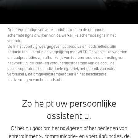
Door regelmatige software-updates kunnen de getoonde
schermdesigns afwijken van de werkelijke schermdesigns in het
voertuig.
De in het voertuig weergegeven actieradius en laadsnelheid zijn
bedoeld ter illustratie en vergelijking met WLTP. De werkelijke waarden
en laadprestaties zijn afhankelijk van factoren zoals de uitrusting van
het voertuig, de laad- en verouderingstoestand van de accu, de
accutemperatuur, het individuele rijprofiel, het gebruik van extra
verbruikers, de omgevingstemperatuur en het beschikbare
laadvermogen van het laadstation.
Zo helpt uw persoonlijke
assistent u.
Of het nu gaat om het navigeren of het bedienen van
entertainment-, communicatie- en voertuigfuncties, de