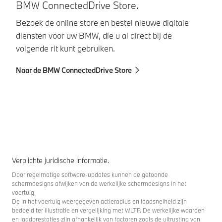
BMW ConnectedDrive Store.
B
Bezoek de online store en bestel nieuwe digitale
Di
diensten voor uw BMW, die u al direct bij de
ve
volgende rit kunt gebruiken.
bu
to
Naar de BMW ConnectedDrive Store
Na
Verplichte juridische informatie.
Door regelmatige software-updates kunnen de getoonde
schermdesigns afwijken van de werkelijke schermdesigns in het
voertuig.
De in het voertuig weergegeven actieradius en laadsnelheid zijn
bedoeld ter illustratie en vergelijking met WLTP. De werkelijke waarden
en laadprestaties zijn afhankelijk van factoren zoals de uitrusting van