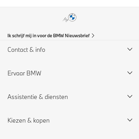
Ik schrijf mij in voor de BMW Nieuwsbrief
Contact & info
Ervaar BMW
Support & Contact
BMW Partner zoeken
Assistentie & diensten
BMW vacatures
BMW Partner vacatures
Kiezen & kopen
BMW Group
Plan een service afspraak
My BMW App