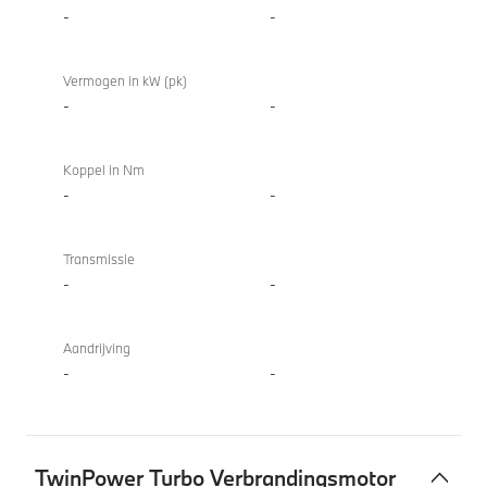
Coupé
-
-
Vermogen in kW (pk)
-
-
Koppel in Nm
-
-
Transmissie
-
-
Aandrijving
-
-
TwinPower Turbo Verbrandingsmotor