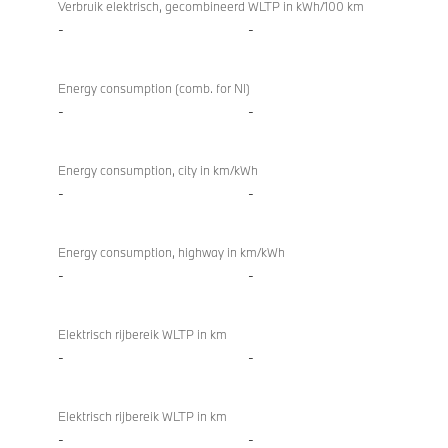
Verbruik elektrisch, gecombineerd WLTP in kWh/100 km
-
-
Energy consumption (comb. for NI)
-
-
Energy consumption, city in km/kWh
-
-
Energy consumption, highway in km/kWh
-
-
Elektrisch rijbereik WLTP in km
-
-
Elektrisch rijbereik WLTP in km
-
-