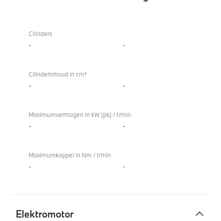
TwinPower
M850i
Turbo
xDrive
Cilinders
Verbrandingsmotor
Coupé
-
-
Cilinderinhoud in cm³
-
-
Maximumvermogen in kW (pk) / t/min
-
-
Maximumkoppel in Nm / t/min
-
-
Elektromotor