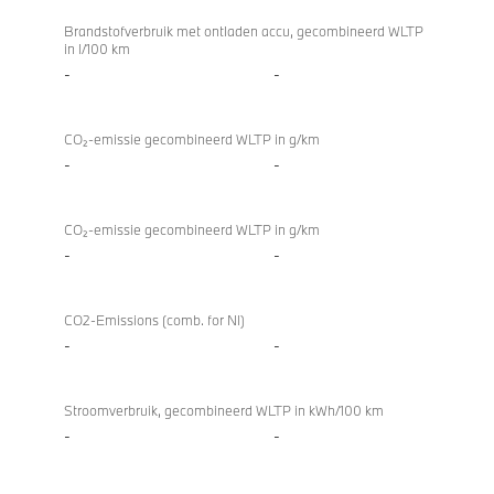
Brandstofverbruik met ontladen accu, gecombineerd WLTP
in l/100 km
-
-
CO₂-emissie gecombineerd WLTP in g/km
-
-
CO₂-emissie gecombineerd WLTP in g/km
-
-
CO2-Emissions (comb. for NI)
-
-
Stroomverbruik, gecombineerd WLTP in kWh/100 km
-
-