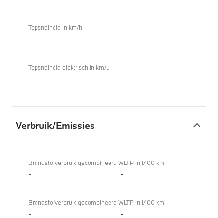
Topsnelheid in km/h
-
-
Topsnelheid elektrisch in km/u
-
-
Verbruik/Emissies
Verbruik/Emissies
M850i
xDrive
Brandstofverbruik gecombineerd WLTP in l/100 km
Coupé
-
-
Brandstofverbruik gecombineerd WLTP in l/100 km
-
-