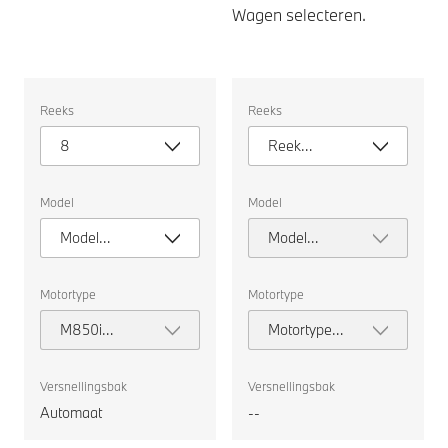
Wagen selecteren.
Wagen
Wagen
Reeks
Reeks
selecteren.
selecteren.
8
Reek
selecteren
Model
Model
Model
Model
selecteren
selecteren
Motortype
Motortype
M850i
Motortype
xDrive
selecteren
Coupé
Versnellingsbak
Versnellingsbak
Automaat
--