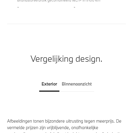
Brandstofverbruik gecombineerd WLTP in l/100 km
-
-
Vergelijking design.
Exterior
Binnenaanzicht
Afbeeldingen tonen bijzondere uitrusting tegen meerprijs. De
vermelde prijzen zijn vrijblijvende, onafhankelijke