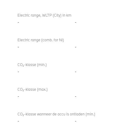
Electric range, WLTP (City) in km
-
-
Electric range (comb. for NI)
-
-
CO₂-klasse (min.)
-
-
CO₂-klasse (max.)
-
-
CO₂-klasse wanneer de accu is ontladen (min.)
-
-