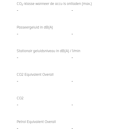
CO₂-klasse wanneer de accu is ontladen (max.)
-
-
Passeergeluid in dB(A)
-
-
Stationair geluidsniveau in dB(A) / 1/min
-
-
CO2 Equivalent Overall
-
-
CO2
-
-
Petrol Equivalent Overall
-
-