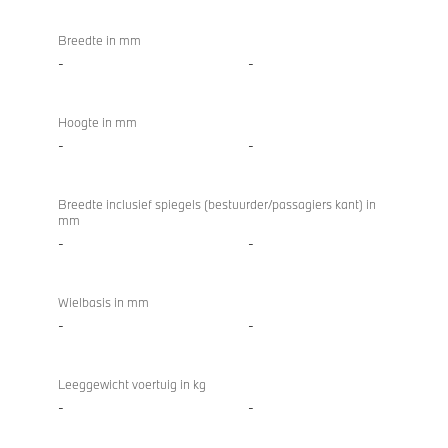
Breedte in mm
-
-
Hoogte in mm
-
-
Breedte inclusief spiegels (bestuurder/passagiers kant) in
mm
-
-
Wielbasis in mm
-
-
Leeggewicht voertuig in kg
-
-