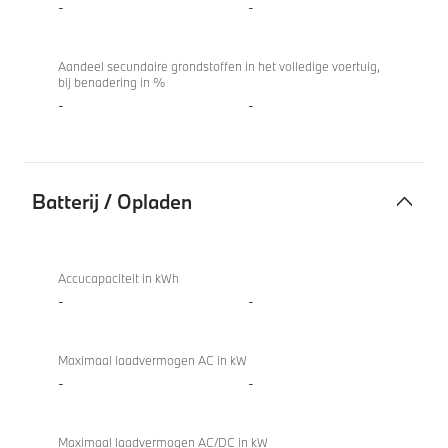
-
-
Aandeel secundaire grondstoffen in het volledige voertuig,
bij benadering in %
-
-
Batterij / Opladen
Batterij
M850i
/
xDrive
Accucapaciteit in kWh
Opladen
Coupé
-
-
Maximaal laadvermogen AC in kW
-
-
Maximaal laadvermogen AC/DC in kW