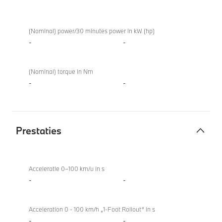
Elektromotor
M850i
xDrive
(Nominal) power/30 minutes power in kW (hp)
Coupé
-
-
(Nominal) torque in Nm
-
-
Prestaties
Prestaties
M850i
xDrive
Acceleratie 0–100 km/u in s
Coupé
-
-
Acceleration 0 - 100 km/h „1-Foot Rollout“ in s
-
-