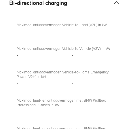
Bi-directional charging
Bi-
M850i
directional
xDrive
Maximaal ontlaadvermogen Vehicle-to-Load (V2L) in kW
charging
Coupé
-
-
Maximaal ontlaadvermogen Vehicle-to-Vehicle (V2V) in kW
-
-
Maximaal ontlaadvermogen Vehicle-to-Home Emergency
Power (V2H) in kW
-
-
Maximaal laad- en ontlaadvermogen met BMW Wallbox
Professional 3-fasen in kW
-
-
Maximaal laad- en ontlaadvermogen met BMW Wallbox