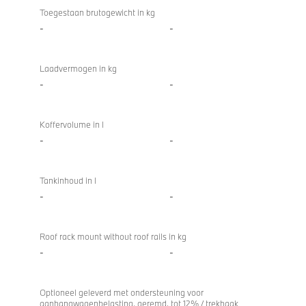
Toegestaan brutogewicht in kg
-
-
Laadvermogen in kg
-
-
Koffervolume in l
-
-
Tankinhoud in l
-
-
Roof rack mount without roof rails in kg
-
-
Optioneel geleverd met ondersteuning voor
aanhangwagenbelasting, geremd, tot 12% / trekhaak