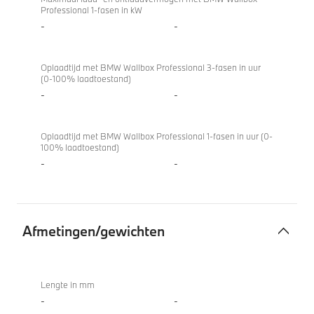
Professional 1-fasen in kW
-
-
Oplaadtijd met BMW Wallbox Professional 3-fasen in uur
(0-100% laadtoestand)
-
-
Oplaadtijd met BMW Wallbox Professional 1-fasen in uur (0-
100% laadtoestand)
-
-
Afmetingen/gewichten
Afmetingen/gewichten
M850i
xDrive
Lengte in mm
Coupé
-
-