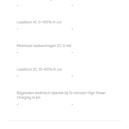
-
-
Laadduur AC 0–100% in uur
-
-
Maximaal laadvermogen DC in kW
-
-
Laadduur DC 10–80% in uur
-
-
Bijgeladen elektrisch rijbereik bij 10 minuten High Power
Charging in km
-
-