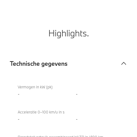
Highlights.
Technische gegevens
Technische
M850i
gegevens
xDrive
Vermogen in kW (pk)
Coupé
-
-
Acceleratie 0–100 km/u in s
-
-