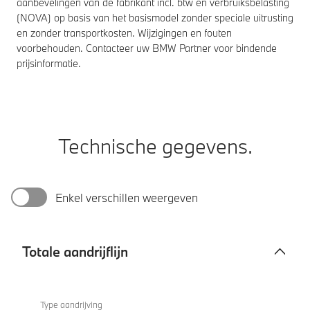
aanbevelingen van de fabrikant incl. btw en verbruiksbelasting
(NOVA) op basis van het basismodel zonder speciale uitrusting
en zonder transportkosten. Wijzigingen en fouten
voorbehouden. Contacteer uw BMW Partner voor bindende
prijsinformatie.
Technische gegevens.
Enkel verschillen weergeven
Totale aandrijflijn
Totale
M850i
aandrijflijn
xDrive
Type aandrijving