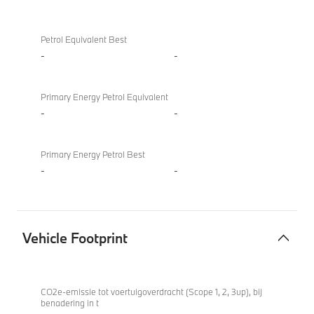
Petrol Equivalent Best
-
-
Primary Energy Petrol Equivalent
-
-
Primary Energy Petrol Best
-
-
Vehicle Footprint
Vehicle
M850i
Footprint
xDrive
CO2e-emissie tot voertuigoverdracht (Scope 1, 2, 3up), bij
benadering in t
Coupé