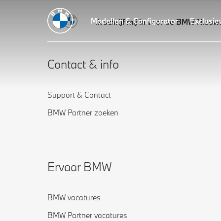
Modellen & Configurator
Exclusie
Ik schrijf mij in voor de BMW Nieuw
Contact & info
Support & Contact
BMW Partner zoeken
Ervaar BMW
BMW vacatures
BMW Partner vacatures