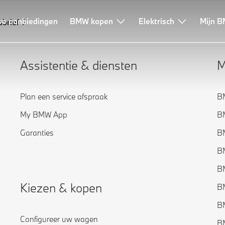
ve aanbiedingen
BMW kopen
Elektrisch
Mijn B
sbrief
Assistentie & diensten
M
Plan een service afspraak
B
My BMW App
B
Garanties
B
B
B
Kiezen & kopen
B
B
Configureer uw wagen
B