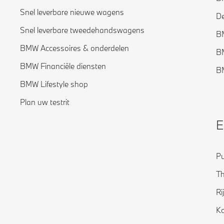
Snel leverbare nieuwe wagens
De
Snel leverbare tweedehandswagens
B
BMW Accessoires & onderdelen
BM
BMW Financiële diensten
BM
BMW Lifestyle shop
Plan uw testrit
E
Pu
Th
Ri
Ko