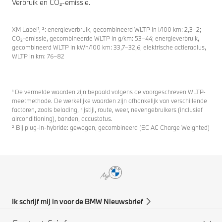
Verbruik en CO₂-emissie.
XM Label¹, ²: energieverbruik, gecombineerd WLTP in l/100 km: 2,3–2;
CO₂-emissie, gecombineerde WLTP in g/km: 53–44; energieverbruik,
gecombineerd WLTP in kWh/100 km: 33,7–32,6; elektrische actieradius,
WLTP in km: 76–82
¹ De vermelde waarden zijn bepaald volgens de voorgeschreven WLTP-
meetmethode. De werkelijke waarden zijn afhankelijk van verschillende
factoren, zoals belading, rijstijl, route, weer, nevengebruikers (inclusief
airconditioning), banden, accustatus.
² Bij plug-in-hybride: gewogen, gecombineerd (EC AC Charge Weighted)
Ik schrijf mij in voor de BMW Nieuwsbrief