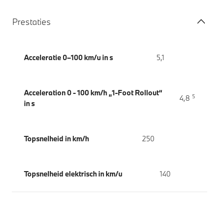
Prestaties
Acceleratie 0–100 km/u in s
5,1
Acceleration 0 - 100 km/h „1-Foot Rollout“
5
4,8
in s
Topsnelheid in km/h
250
Topsnelheid elektrisch in km/u
140