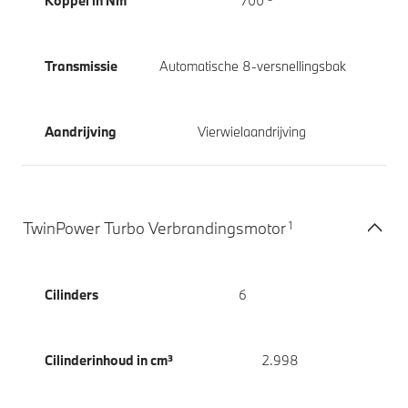
Koppel in Nm
700
Transmissie
Automatische 8-versnellingsbak
Aandrijving
Vierwielaandrijving
1
TwinPower Turbo Verbrandingsmotor
Cilinders
6
Cilinderinhoud in cm³
2.998