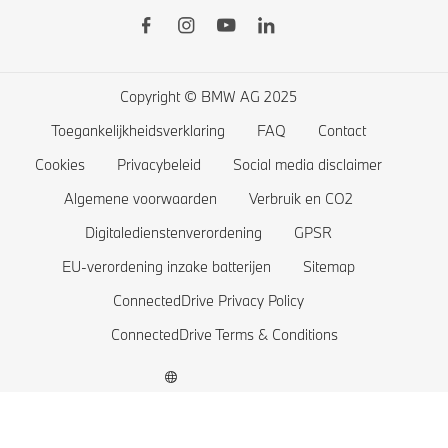
BMW Financiële diensten
BMW 7 Reeks
Publiek laden
BMW Lifestyle shop
BMW 5 Reeks
Thuis laden
Plan uw testrit
BMW 4 Reeks
Rijbereik van elektrische wagens
Copyright © BMW AG 2025
BMW 3 Reeks
Kosten van elektrische wagens
Toegankelijkheidsverklaring
FAQ
Contact
BMW 2 Reeks
Accu en aandrijftechnologie
Cookies
Privacybeleid
Social media disclaimer
BMW 1 Reeks
Algemene voorwaarden
Verbruik en CO2
Digitaledienstenverordening
GPSR
De BMW X1 familie
EU-verordening inzake batterijen
Sitemap
BMW M Modellen
ConnectedDrive Privacy Policy
BMW Elektrische Wagens
ConnectedDrive Terms & Conditions
BMW Plug-in Hybride wagens