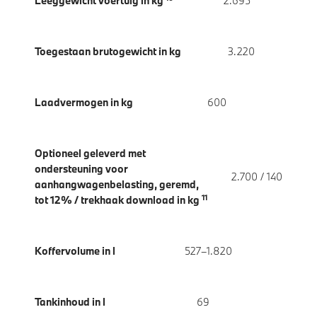
Leeggewicht voertuig in kg
2.695
Toegestaan brutogewicht in kg
3.220
Laadvermogen in kg
600
Optioneel geleverd met
ondersteuning voor
2.700 / 140
aanhangwagenbelasting, geremd,
11
tot 12% / trekhaak download in kg
Koffervolume in l
527–1.820
Tankinhoud in l
69