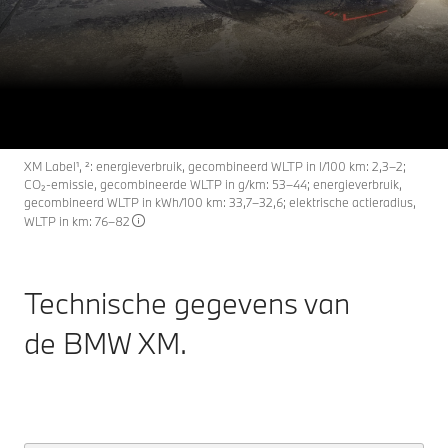
van de BMW XM: Technische
XM
THE NEW
gegevens.
Configureren & Prijzen
Nu ontdekken
XM Label¹, ²: energieverbruik, gecombineerd WLTP in l/100 km: 2,3–2;
CO₂-emissie, gecombineerde WLTP in g/km: 53–44; energieverbruik,
gecombineerd WLTP in kWh/100 km: 33,7–32,6; elektrische actieradius,
WLTP in km: 76–82
Technische gegevens van
de BMW XM.