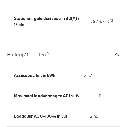
Stationair geluidsniveau in dB(A) /
12
76 / 3.750
1/min
9
Batterij / Opladen
Accucapaciteit in kWh
25,7
Maximaal laadvermogen AC in kW
11
Laadduur AC 0–100% in uur
2:45