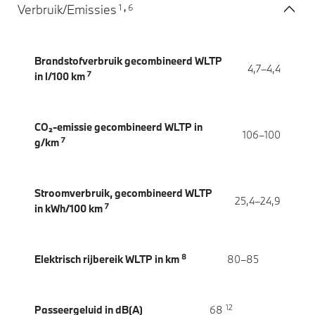
1
6
Verbruik/Emissies
,
Brandstofverbruik gecombineerd WLTP
4,7–4,4
7
in l/100 km
CO₂-emissie gecombineerd WLTP in
106–100
7
g/km
Stroomverbruik, gecombineerd WLTP
25,4–24,9
7
in kWh/100 km
8
Elektrisch rijbereik WLTP in km
80–85
12
Passeergeluid in dB(A)
68