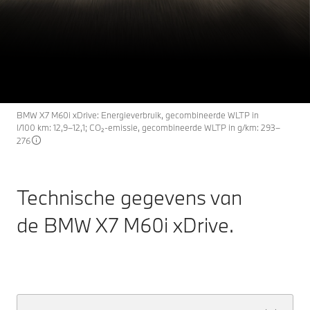
De BMW X7 M60i
X7
THE
xDrive: Technische gegevens.
Configureren & prijzen
Nu ontdekken
BMW X7 M60i xDrive: Energieverbruik, gecombineerde WLTP in
l/100 km: 12,9–12,1; CO₂-emissie, gecombineerde WLTP in g/km: 293–
276
Technische gegevens van
de BMW X7 M60i xDrive.