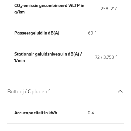
CO₂-emissie gecombineerd WLTP in
238–217
g/km
7
Passeergeluid in dB(A)
69
Stationair geluidsniveau in dB(A) /
7
72 / 3.750
1/min
4
Batterij / Opladen
Accucapaciteit in kWh
0,4