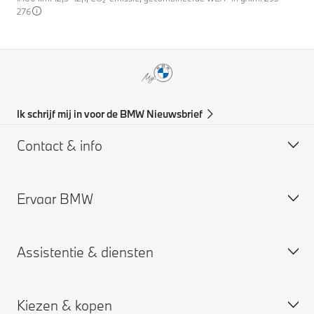
276
Ik schrijf mij in voor de BMW Nieuwsbrief
Contact & info
Ervaar BMW
Support & Contact
BMW Partner zoeken
Assistentie & diensten
BMW vacatures
BMW Partner vacatures
Kiezen & kopen
BMW Group
Plan een service afspraak