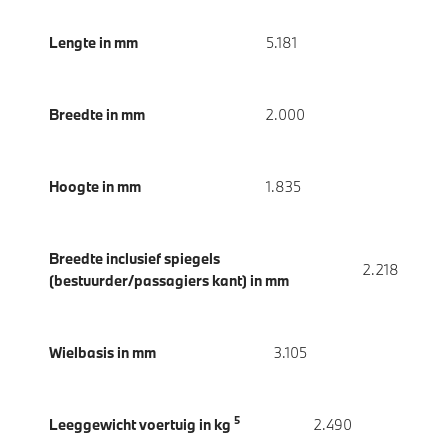
Lengte in mm
5.181
Breedte in mm
2.000
Hoogte in mm
1.835
Breedte inclusief spiegels
2.218
(bestuurder/passagiers kant) in mm
Wielbasis in mm
3.105
5
Leeggewicht voertuig in kg
2.490