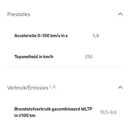
Prestaties
Acceleratie 0–100 km/u in s
5,8
Topsnelheid in km/h
250
1
3
Verbruik/Emissies
,
Brandstofverbruik gecombineerd WLTP
10,5–9,6
in l/100 km