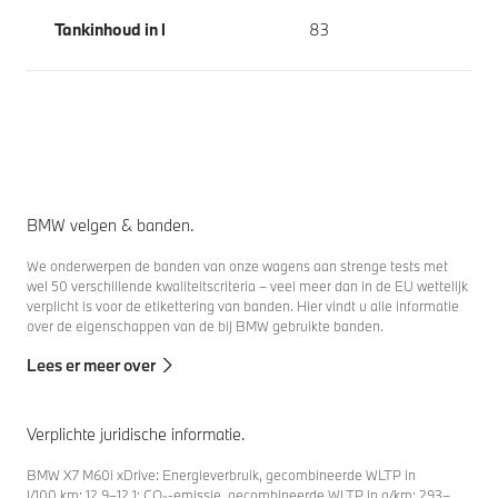
Tankinhoud in l
83
BMW velgen & banden.
We onderwerpen de banden van onze wagens aan strenge tests met
wel 50 verschillende kwaliteitscriteria – veel meer dan in de EU wettelijk
verplicht is voor de etikettering van banden. Hier vindt u alle informatie
over de eigenschappen van de bij BMW gebruikte banden.
Lees er meer over
Verplichte juridische informatie.
BMW X7 M60i xDrive: Energieverbruik, gecombineerde WLTP in
l/100 km: 12,9–12,1; CO₂-emissie, gecombineerde WLTP in g/km: 293–