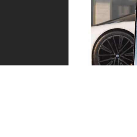
Service precies op het moment dat u
het nodig hebt.
Altijd een stapje vooruit. Onderhoud nodig of
bandenslijtage: wij nemen tijdig contact met u op. Via
de melding in de My BMW App maakt u meteen een
afspraak. Zodat u ontspannen verder kunt rijden.
BMW Proactive Care ontdekken