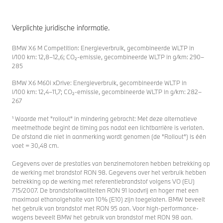
Verplichte juridische informatie.
BMW X6 M Competition: Energieverbruik, gecombineerde WLTP in
l/100 km: 12,8–12,6; CO₂-emissie, gecombineerde WLTP in g/km: 290–
285
BMW X6 M60i xDrive: Energieverbruik, gecombineerde WLTP in
l/100 km: 12,4–11,7; CO₂-emissie, gecombineerde WLTP in g/km: 282–
267
¹ Waarde met "rollout" in mindering gebracht: Met deze alternatieve
meetmethode begint de timing pas nadat een lichtbarrière is verlaten.
De afstand die niet in aanmerking wordt genomen (de "Rollout") is één
voet = 30,48 cm.
Gegevens over de prestaties van benzinemotoren hebben betrekking op
de werking met brandstof RON 98. Gegevens over het verbruik hebben
betrekking op de werking met referentiebrandstof volgens VO (EU)
715/2007. De brandstofkwaliteiten RON 91 loodvrij en hoger met een
maximaal ethanolgehalte van 10% (E10) zijn toegelaten. BMW beveelt
het gebruik van brandstof met RON 95 aan. Voor high-performance-
wagens beveelt BMW het gebruik van brandstof met RON 98 aan.