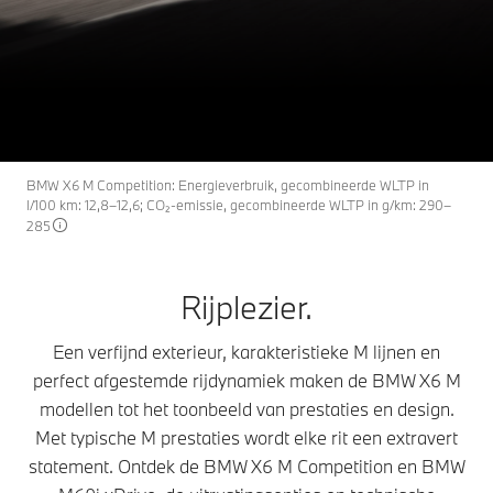
De BMW X6 M
X6 M
THE
modellen.
Configureren & prijzen
Offerte aanvragen
BMW X6 M Competition: Energieverbruik, gecombineerde WLTP in
l/100 km: 12,8–12,6; CO₂-emissie, gecombineerde WLTP in g/km: 290–
285
Rijplezier.
Een verfijnd exterieur, karakteristieke M lijnen en
perfect afgestemde rijdynamiek maken de BMW X6 M
modellen tot het toonbeeld van prestaties en design.
Met typische M prestaties wordt elke rit een extravert
statement. Ontdek de BMW X6 M Competition en BMW