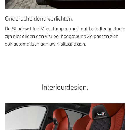
Onderscheidend verlichten.
Z
De Shadow Line M koplampen met matrix-ledtechnologie
De
zijn niet alleen een visueel hoogtepunt: Ze passen zich
ve
ook automatisch aan uw rijsituatie aan.
ri
ac
Interieurdesign.