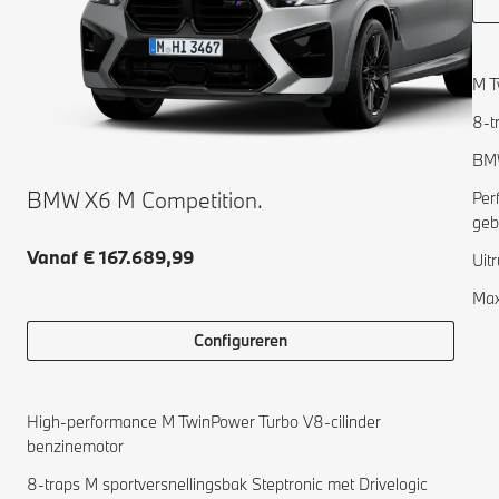
M T
8-t
BMW
BMW X6 M Competition.
Per
geb
Vanaf € 167.689,99
Uit
Max
Configureren
High-performance M TwinPower Turbo V8-cilinder
benzinemotor
8-traps M sportversnellingsbak Steptronic met Drivelogic