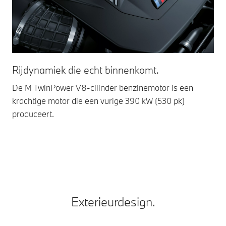
St
Rijdynamiek die echt binnenkomt.
Int
De M TwinPower V8-cilinder benzinemotor is een
par
krachtige motor die een vurige 390 kW (530 pk)
hog
produceert.
toe
Exterieurdesign.