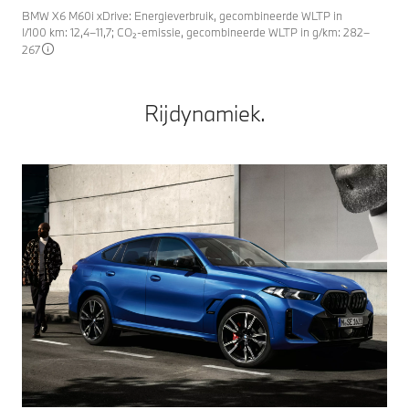
BMW X6 M60i xDrive: Energieverbruik, gecombineerde WLTP in
l/100 km: 12,4–11,7; CO₂-emissie, gecombineerde WLTP in g/km: 282–
267
Rijdynamiek.