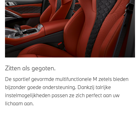
Zitten als gegoten.
S
De sportief gevormde multifunctionele M zetels bieden
Sl
bijzonder goede ondersteuning. Dankzij talrijke
de
instelmogelijkheden passen ze zich perfect aan uw
M1
lichaam aan.
ca