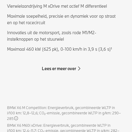
Vierwielaandrijving M xDrive met actief M differentieel
Maximale soepelheid, precisie en dynamiek voor op straat
en op het racecircuit
Innovaties uit de motorsport, zoals rode M1/M2-
instelknoppen op het stuurwiel
Maximaal 460 kW (625 pk), 0-100 km/h in 3,9 s (3,6 s)¹
Lees er meer over
BMW X6 M Competition: Energieverbruik, gecombineerde WLTP in
l/100 km: 12,8–12,6; CO₂-emissie, gecombineerde WLTP in g/km: 290–
285
BMW X6 M60i xDrive: Energieverbruik, gecombineerde WLTP in
l/100 km: 12,4–11,7; CO₂-emissie, gecombineerde WLTP in g/km: 282–