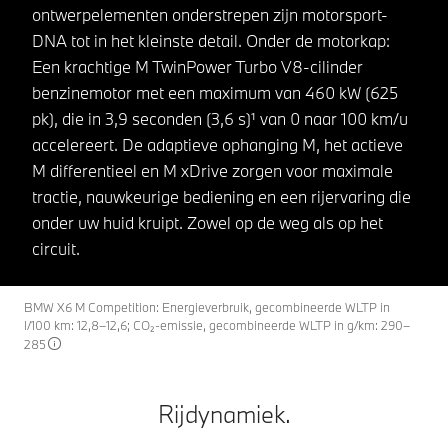
ontwerpelementen onderstrepen zijn motorsport-
DNA tot in het kleinste detail. Onder de motorkap:
Een krachtige M TwinPower Turbo V8-cilinder
benzinemotor met een maximum van 460 kW (625
pk), die in 3,9 seconden (3,6 s)¹ van 0 naar 100 km/u
accelereert. De adaptieve ophanging M, het actieve
M differentieel en M xDrive zorgen voor maximale
tractie, nauwkeurige bediening en een rijervaring die
onder uw huid kruipt. Zowel op de weg als op het
circuit.
BMW X6 M Competition: Energieverbruik, gecombineerde WLTP in
l/100 km: 12,8–12,6; CO₂-emissie, gecombineerde WLTP in g/km: 290–
285
Rijdynamiek.