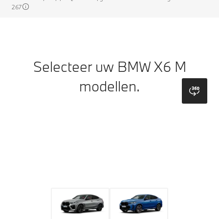
267
Selecteer uw BMW X6 M
modellen.
bmw
Model
Kleuren
Velgen
Dak kleuren
Bekleding