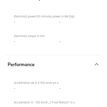
Moteur
840i
électrique
Coupé
(Nominal) power/30 minutes power in kW (hp)
-
-
(Nominal) torque in Nm
-
-
Performance
Performance
840i
Coupé
Accélération de 0 à 100 km/h en s
-
-
Acceleration 0 - 100 km/h „1-Foot Rollout“ in s