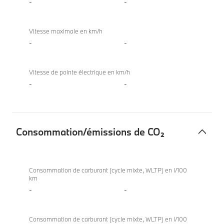
-
-
Vitesse maximale en km/h
-
-
Vitesse de pointe électrique en km/h
-
-
Consommation/émissions de CO₂
Consommation/
840i
émissions
Coupé
Consommation de carburant (cycle mixte, WLTP) en l/100
km
de
-
-
CO₂
Consommation de carburant (cycle mixte, WLTP) en l/100