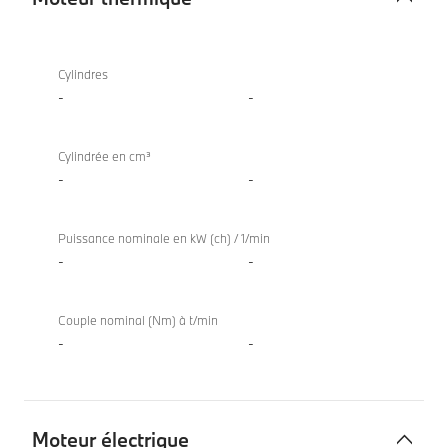
Moteur
840i
thermique
Coupé
Cylindres
-
-
Cylindrée en cm³
-
-
Puissance nominale en kW (ch) / 1/min
-
-
Couple nominal (Nm) à t/min
-
-
Moteur électrique