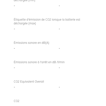
déchargée (min)
-
-
Étiquette d’émission de CO2 lorsque la batterie est
déchargée (max)
-
-
Émissions sonore en dB(A)
-
-
Émissions sonore à l'arrêt en dB /1/min
-
-
CO2 Equivalent Overall
-
-
CO2