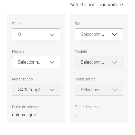
Sélectionner une voiture.
Sélectionner
Sélectionner
Série
Série
une
une
voiture.
voiture.
8
Sélectionner
une série
Modèle
Modèle
Sélectionner
Sélectionner
un modèle
un modèle
Motorisation
Motorisation
840i Coupé
Sélectionner
la
motorisation
Boîte de vitesse
Boîte de vitesse
automatique
--