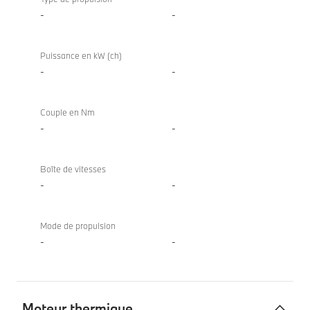
cumulée
-
-
Puissance en kW (ch)
-
-
Couple en Nm
-
-
Boîte de vitesses
-
-
Mode de propulsion
-
-
Moteur thermique