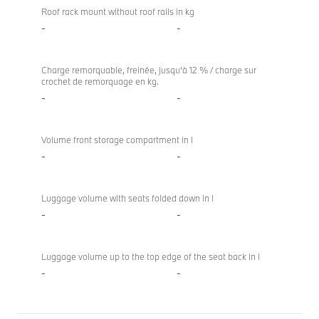
Roof rack mount without roof rails in kg
-
-
Charge remorquable, freinée, jusqu'à 12 % / charge sur
crochet de remorquage en kg.
-
-
Volume front storage compartment in l
-
-
Luggage volume with seats folded down in l
-
-
Luggage volume up to the top edge of the seat back in l
-
-