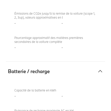
Empreinte
840i
carbone
Coupé
Émissions de CO2e jusqu’à la remise de la voiture (scope 1,
2, 3up), valeurs approximatives en t
de
-
-
la
voiture
Pourcentage approximatif des matières premières
secondaires de la voiture complète
-
-
Batterie / recharge
Batterie
840i
/
Coupé
Capacité de la batterie en kWh
recharge
-
-
Puissance de recharge maximale AC en kW