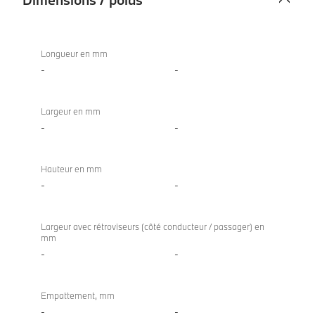
Dimensions
840i
/
Coupé
Longueur en mm
poids
-
-
Largeur en mm
-
-
Hauteur en mm
-
-
Largeur avec rétroviseurs (côté conducteur / passager) en
mm
-
-
Empattement, mm
-
-