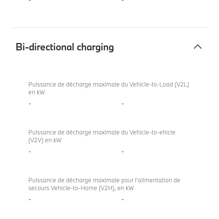
Bi-directional charging
Bi-
840i
directional
Coupé
Puissance de décharge maximale du Vehicle-to-Load (V2L)
en kW
charging
-
-
Puissance de décharge maximale du Vehicle-to-ehicle
(V2V) en kW
-
-
Puissance de décharge maximale pour l’alimentation de
secours Vehicle-to-Home (V2H), en kW
-
-