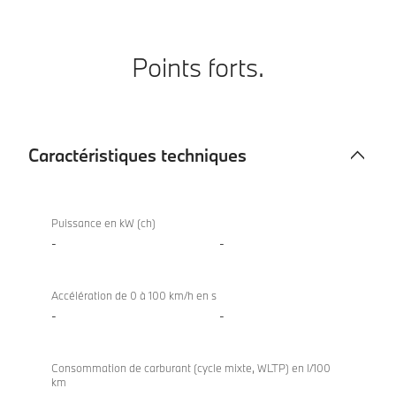
Points forts.
Caractéristiques techniques
Caractéristiques
840i
techniques
Coupé
Puissance en kW (ch)
-
-
Accélération de 0 à 100 km/h en s
-
-
Consommation de carburant (cycle mixte, WLTP) en l/100
km