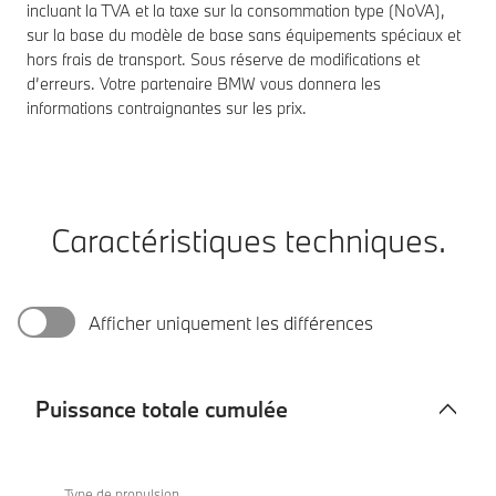
incluant la TVA et la taxe sur la consommation type (NoVA),
sur la base du modèle de base sans équipements spéciaux et
hors frais de transport. Sous réserve de modifications et
d’erreurs. Votre partenaire BMW vous donnera les
informations contraignantes sur les prix.
Caractéristiques techniques.
Afficher uniquement les différences
Puissance totale cumulée
Puissance
840i
totale
Coupé
Type de propulsion