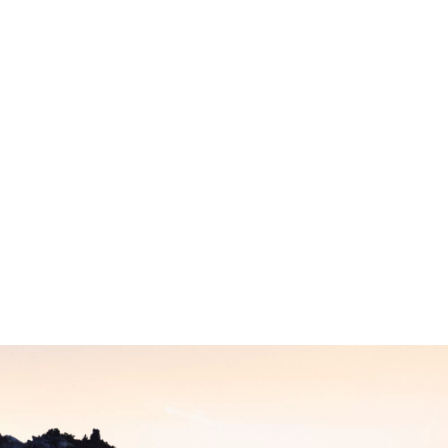
Couple
500 Nm
0-100 km/h
4,6 s
Vmax
250 km/h
Caractéristiques Techniques
BMW Z4 M40i : Consommation d’énergie (cycle mixte WLTP) en l/100
km : 8,7–8,6 ; Émissions de CO₂ (cycle mixte WLTP) en g/km : 197–195