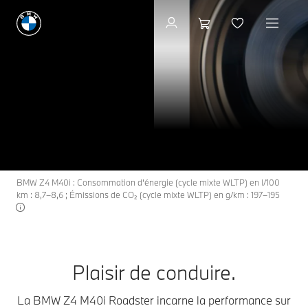
La BMW Z4 M40i
Z4
THE
Roadster.
Demander une offre
BMW Z4 M40i : Consommation d’énergie (cycle mixte WLTP) en l/100
km : 8,7–8,6 ; Émissions de CO₂ (cycle mixte WLTP) en g/km : 197–195
Plaisir de conduire.
La BMW Z4 M40i Roadster incarne la performance sur