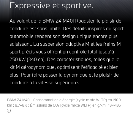
Expressive et sportive.
Au volant de la BMW Z4 M40i Roadster, le plaisir de
conduire est sans limite. Des détails inspirés du sport
automobile rendent son design unique encore plus
saisissant. La suspension adaptive M et les freins M
sport précis vous offrent un contrôle total jusqu'à
250 kW (340 ch). Des caractéristiques, telles que le
kit M aérodynamique, optimisent l’efficacité et bien
plus. Pour faire passer la dynamique et le plaisir de
conduire à la vitesse supérieure.
BMW Z4 M40i : Consommation d’énergie (cycle mixte WLTP) en l/100
km : 8,7–8,6 ; Émissions de CO₂ (cycle mixte WLTP) en g/km : 197–195